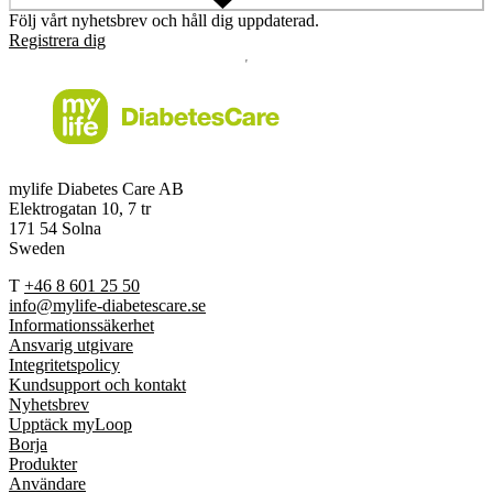
Följ vårt nyhetsbrev och håll dig uppdaterad.
Registrera dig
mylife Diabetes Care AB
Elektrogatan 10, 7 tr
171 54 Solna
Sweden
T
+46 8 601 25 50
info@mylife-diabetescare.se
Informationssäkerhet
Ansvarig utgivare
Integritetspolicy
Kundsupport och kontakt
Nyhetsbrev
Upptäck myLoop
Borja
Produkter
Användare