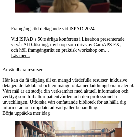
Framgångsrikt deltagande vid ISPAD 2024
Vid ISPAD:s 50:e årliga konferens i Lissabon presenterade
vi vår AID-lösning, myLoop som drivs av CamAPS FX,
och höll framgångsrikt en praktisk workshop om
"Automatiserad insulintillförsel med CamAPS FX för att
Läs mer...
hantera typ 1-diabetes med praktiska insikter".
Användbara resurser
Här kan du få tillgång till en mängd värdefulla resurser, inklusive
detaljerade faktablad och en mängd olika nedladdningsbara material.
Vårt mål är att stödja din verksamhet med aktuell information och
verktyg som förbättrar patientvården och den professionella
utvecklingen. Utforska vårt omfattande bibliotek för att hålla dig
informerad och uppdaterad vad gäller behandling.
Börja upptäcka mer idag