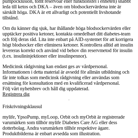
pumpocklusion, tomt reservoar eller funktionsfel i enheten) snabbt
leda till ketos och DKA – även om blodsockervärdena inte är
särskilt höga. DKA är ett allvarligt och potentiellt livshotande
tillstånd.
Om du känner dig sjuk, har ihållande höga blodsockervärden eller
upptäcker positiva ketoner, kontakta omedelbart ditt diabetes-team
och följ deras råd. Lita inte enbart på AID-systemet för att korrigera
högt blodsocker eller eliminera ketoner. Kontrollera alltid att insulin
levereras korrekt och använd vid behov din reservmetod för insulin
(t.ex. insulininjektioner eller insulinpennor).
Medicinsk rådgivning kan endast ges av vårdpersonal.
Informationen i detta material är avsedd för allmän utbildning och
får inte tolkas som medicinsk rådgivning eller användas som
ersättning för konsultation med en kvalificerad vårdpersonal.
Följ vårt nyhetsbrev och håll dig uppdaterad.
Registrera dig
Friskrivningsklausul
mylife, YpsoPump, myLoop, Orbit och myOrbit är registrerade
varumärken som tillhör mylife Diabetes Care AG eller dess
dotterbolag. Andra varumärken tillhör respektive ägare.
Produktbilderna är enbart avsedda som illustration.