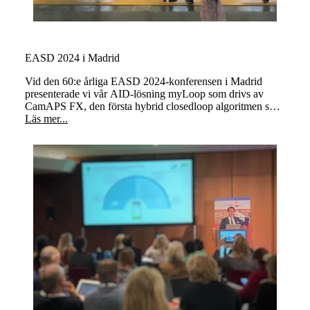
EASD 2024 i Madrid
Vid den 60:e årliga EASD 2024-konferensen i Madrid
presenterade vi vår AID-lösning myLoop som drivs av
CamAPS FX, den första hybrid closedloop algoritmen som
är utformad och licensierad för användning vid planering
Läs mer...
av och/eller under graviditet.