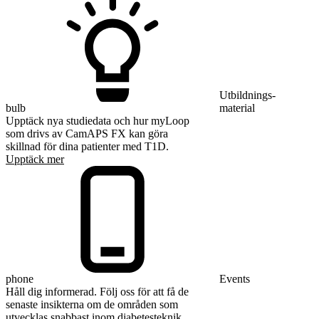
Utbildnings-
bulb
material
Upptäck nya studiedata och hur myLoop
som drivs av CamAPS FX kan göra
skillnad för dina patienter med T1D.
Upptäck mer
phone
Events
Håll dig informerad. Följ oss för att få de
senaste insikterna om de områden som
utvecklas snabbast inom diabetesteknik