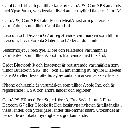
CamDiab Ltd. är legal tillverkare av CamAPS. CamAPS används
med YpsoPump, vars legala tillverkare är mylife Diabetes Care AG.
CamAPS, CamAPS Liberty och MealAssist är registrerade
varumärken som tillhör CamDiab Ltd.
Dexcom och Dexcom G7 är registrerade varumärken som tillhör
Dexcom, Inc. i Förenta Staterna och/eller andra länder.
Sensorhöljet , FreeStyle, Libre och relaterade varunamn är
varumärken som tillhör Abbott och används med tillstånd.
Ordet Bluetooth® och logotyper är registrerade varumärken som
tillhör Bluetooth SIG, Inc., och all användning av mylife Diabetes
Care AG eller dess dotterbolag av sådana märken täcks av licens.
iPhone och Apple är varumärken som tillhör Apple Inc. och är
registrerade i USA och andra länder och regioner.
CamAPS FX med FreeStyle Libre 3, FreeStyle Libre 3 Plus,
Dexcom G7 eller Glooko®: Den beskrivna nyheten är tillgänglig i
vissa länder, och ytterligare länder tillkommer snart. Utökandet är
beroende av lokala myndigheters godkännande.