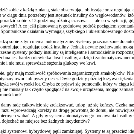
ić sobie z każdą zmianą, stale obserwując, obliczając oraz regulując d
że w ciągu dnia potrzebny jest stosunek insuliny do węglowodanów, kt
radzić sobie z 12-godzinną różnicą czasową — ale co w sytuacji, gdy
asowych? A co jeśli planowaną tygodniową podróż pociągiem spontan
Spontaniczne działania wymagają szybkiego i ukierunkowanego dostoso
adzą sobie z tym niemal automatycznie. Systemy przeznaczone do aut
kontrolując i regulując podaż insuliny. Jednak pewne zachowania mog
ne systemy podaży insuliny są inteligentne i samodzielnie rozpoznaj
ebna jest bardzo niewielka ilość insuliny, a dzięki zautomatyzowanem
ie i nie musi sprawdzać stężenia glukozy we krwi.
bie, gdy mają możliwość spróbowania zagranicznych smakołyków. Nie
yczny owoc lub pyszny deser. Dwie godziny później krzywa stężenia c
bniżyła swój wysoki lot. Chyba że pojawi się pomocnik, który w ciągu k
 nie musiały tak często spoglądać na swoje urządzenia, mogąc zamiast
emnościom?
 damy radę całkowicie się zrelaksować, urlop już się kończy. Czeka n
azu wprowadzają korekty na drogę powrotną do domu, ale nowicjusze 
miernych wahań. A gdyby system automatycznego podawania insuliny 
wi dojechać na miejsce bez żadnych incydentów?
ęki systemowi hybrydowej pętli zamkniętej. Systemy te są przecież id