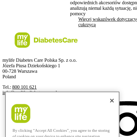
odpowiednich akcesoriów dostępne
analizują niemal każdą sytuację, 
pomocy
Więcej wskazówek dotyczącyc
cukrzycą
mylife Diabetes Care Polska Sp. z o.o.
Józefa Piusa Dziekońskiego 1
00-728 Warszawa
Poland
Tel.:
800 101 621
info@mylife-diabetescare.pl
By clicking “Accept All Cookies”, you agree to the storing
of cookies on your device to enhance site navigation,