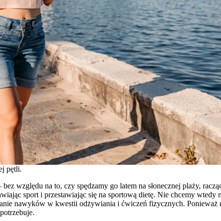
 pętli.
 bez względu na to, czy spędzamy go latem na słonecznej plaży, raczą
iając sport i przestawiając się na sportową dietę. Nie chcemy wtedy
anie nawyków w kwestii odżywiania i ćwiczeń fizycznych. Ponieważ ni
otrzebuje.