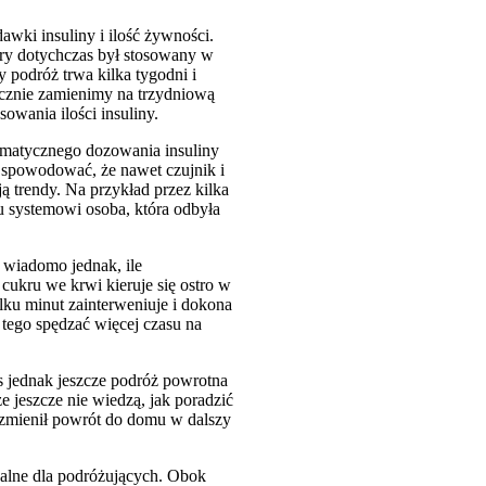
awki insuliny i ilość żywności.
óry dotychczas był stosowany w
 podróż trwa kilka tygodni i
icznie zamienimy na trzydniową
wania ilości insuliny.
omatycznego dozowania insuliny
ą spowodować, że nawet czujnik i
ą trendy. Na przykład przez kilka
u systemowi osoba, która odbyła
 wiadomo jednak, ile
ukru we krwi kieruje się ostro w
ilku minut zainterweniuje i dokona
 tego spędzać więcej czasu na
as jednak jeszcze podróż powrotna
jeszcze nie wiedzą, jak poradzić
zmienił powrót do domu w dalszy
ealne dla podróżujących. Obok