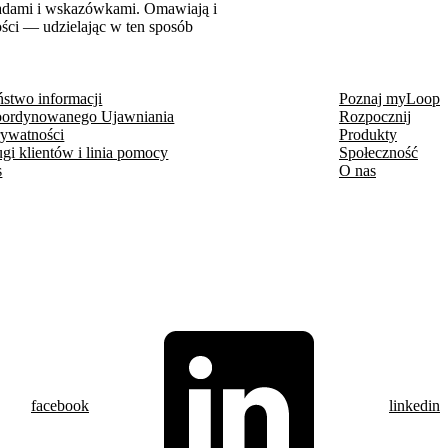
 radami i wskazówkami. Omawiają i
ości — udzielając w ten sposób
stwo informacji
Poznaj myLoop
oordynowanego Ujawniania
Rozpocznij
rywatności
Produkty
ugi klientów i linia pomocy
Społeczność
s
O nas
facebook
linkedin