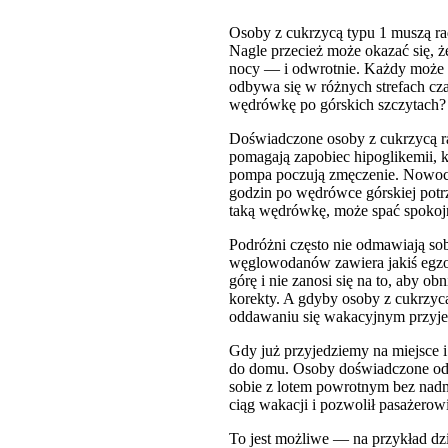
Osoby z cukrzycą typu 1 muszą radz
Nagle przecież może okazać się, 
nocy — i odwrotnie. Każdy może po
odbywa się w różnych strefach cz
wędrówkę po górskich szczytach? 
Doświadczone osoby z cukrzycą r
pomagają zapobiec hipoglikemii, 
pompa poczują zmęczenie. Nowoczes
godzin po wędrówce górskiej potrz
taką wędrówkę, może spać spokojn
Podróżni często nie odmawiają so
węglowodanów zawiera jakiś egzot
górę i nie zanosi się na to, aby o
korekty. A gdyby osoby z cukrzycą
oddawaniu się wakacyjnym przyj
Gdy już przyjedziemy na miejsce i
do domu. Osoby doświadczone od r
sobie z lotem powrotnym bez nad
ciąg wakacji i pozwolił pasażero
To jest możliwe — na przykład dzi