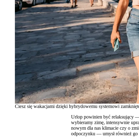
Ciesz się wakacjami dzięki hybrydowemu systemowi zamkniętej
Urlop powinien być relaksujący —
wybieramy zimę, intensywnie upraw
nowym dla nas klimacie czy o zmi
odpoczynku — umysł również go p