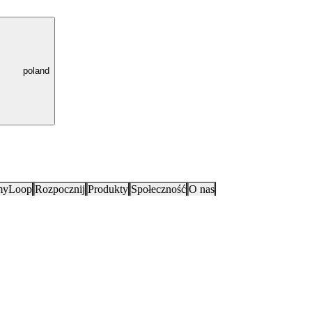
poland
myLoop
Rozpocznij
Produkty
Społeczność
O nas