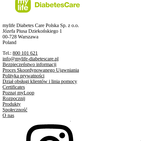
mylife Diabetes Care Polska Sp. z o.o.
Józefa Piusa Dziekońskiego 1
00-728 Warszawa
Poland
Tel.:
800 101 621
info@mylife-diabetescare.pl
Bezpieczeństwo informacji
Proces Skoordynowanego Ujawniania
Polityka prywatności
Dział obsługi klientów i linia pomocy
Certificates
Poznaj myLoop
Rozpocznij
Produkty
Społeczność
O nas