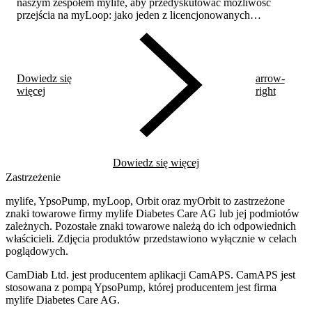
naszym zespołem mylife, aby przedyskutować możliwość
przejścia na myLoop: jako jeden z licencjonowanych
systemów pętli dostępnych dla dzieci. W ciągu zaledwie kilku
tygodni Emmie i jej rodzina już zaobserwowali pozytywną
zmianę w swoim życiu.
Dowiedz się
arrow-
więcej
right
Dowiedz się więcej
Zastrzeżenie
mylife, YpsoPump, myLoop, Orbit oraz myOrbit to zastrzeżone
znaki towarowe firmy mylife Diabetes Care AG lub jej podmiotów
zależnych. Pozostałe znaki towarowe należą do ich odpowiednich
właścicieli. Zdjęcia produktów przedstawiono wyłącznie w celach
poglądowych.
CamDiab Ltd. jest producentem aplikacji CamAPS. CamAPS jest
stosowana z pompą YpsoPump, której producentem jest firma
mylife Diabetes Care AG.