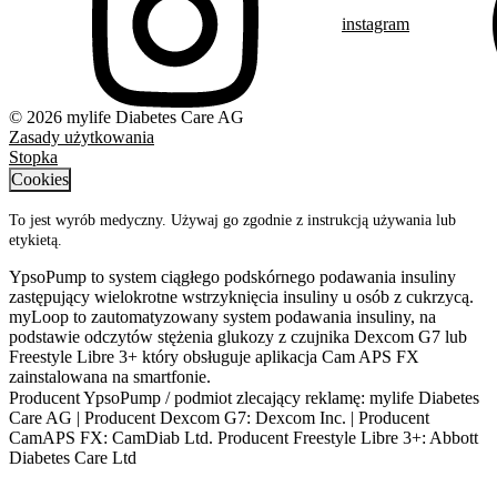
instagram
© 2026 mylife Diabetes Care AG
Zasady użytkowania
Stopka
Cookies
To jest wyrób medyczny. Używaj go zgodnie z instrukcją używania lub
etykietą.
YpsoPump to system ciągłego podskórnego podawania insuliny
zastępujący wielokrotne wstrzyknięcia insuliny u osób z cukrzycą.
myLoop to zautomatyzowany system podawania insuliny, na
podstawie odczytów stężenia glukozy z czujnika Dexcom G7 lub
Freestyle Libre 3+ który obsługuje aplikacja Cam APS FX
zainstalowana na smartfonie.
Producent YpsoPump / podmiot zlecający reklamę: mylife Diabetes
Care AG | Producent Dexcom G7: Dexcom Inc. | Producent
CamAPS FX: CamDiab Ltd. Producent Freestyle Libre 3+: Abbott
Diabetes Care Ltd