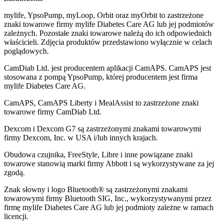
mylife, YpsoPump, myLoop, Orbit oraz myOrbit to zastrzeżone
znaki towarowe firmy mylife Diabetes Care AG lub jej podmiotów
zależnych. Pozostałe znaki towarowe należą do ich odpowiednich
właścicieli. Zdjęcia produktów przedstawiono wyłącznie w celach
poglądowych.
CamDiab Ltd. jest producentem aplikacji CamAPS. CamAPS jest
stosowana z pompą YpsoPump, której producentem jest firma
mylife Diabetes Care AG.
CamAPS, CamAPS Liberty i MealAssist to zastrzeżone znaki
towarowe firmy CamDiab Ltd.
Dexcom i Dexcom G7 są zastrzeżonymi znakami towarowymi
firmy Dexcom, Inc. w USA i/lub innych krajach.
Obudowa czujnika, FreeStyle, Libre i inne powiązane znaki
towarowe stanowią marki firmy Abbott i są wykorzystywane za jej
zgodą.
Znak słowny i logo Bluetooth® są zastrzeżonymi znakami
towarowymi firmy Bluetooth SIG, Inc., wykorzystywanymi przez
firmę mylife Diabetes Care AG lub jej podmioty zależne w ramach
licencji.