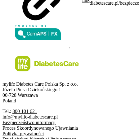
link
diabetescare.pl/bezpiecz
mylife Diabetes Care Polska Sp. z o.o.
Józefa Piusa Dziekońskiego 1
00-728 Warszawa
Poland
Tel.:
800 101 621
info@mylife-diabetescare.pl
Bezpieczeństwo informacji
Proces Skoordynowanego Ujawniania
Polityka prywatności