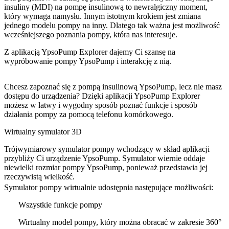
insuliny (MDI) na pompę insulinową to newralgiczny moment,
który wymaga namysłu. Innym istotnym krokiem jest zmiana
jednego modelu pompy na inny. Dlatego tak ważna jest możliwość
wcześniejszego poznania pompy, która nas interesuje.
Z aplikacją YpsoPump Explorer dajemy Ci szansę na
wypróbowanie pompy YpsoPump i interakcję z nią.
Chcesz zapoznać się z pompą insulinową YpsoPump, lecz nie masz
dostępu do urządzenia? Dzięki aplikacji YpsoPump Explorer
możesz w łatwy i wygodny sposób poznać funkcje i sposób
działania pompy za pomocą telefonu komórkowego.
Wirtualny symulator 3D
Trójwymiarowy symulator pompy wchodzący w skład aplikacji
przybliży Ci urządzenie YpsoPump. Symulator wiernie oddaje
niewielki rozmiar pompy YpsoPump, ponieważ przedstawia jej
rzeczywistą wielkość.
Symulator pompy wirtualnie udostępnia następujące możliwości:
Wszystkie funkcje pompy
Wirtualny model pompy, który można obracać w zakresie 360°