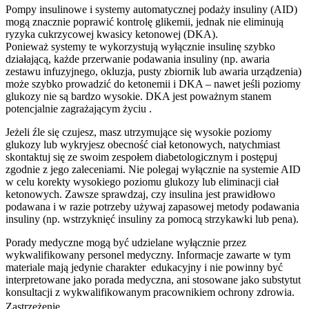
Pompy insulinowe i systemy automatycznej podaży insuliny (AID)
mogą znacznie poprawić kontrolę glikemii, jednak nie eliminują
ryzyka cukrzycowej kwasicy ketonowej (DKA).
Ponieważ systemy te wykorzystują wyłącznie insulinę szybko
działającą, każde przerwanie podawania insuliny (np. awaria
zestawu infuzyjnego, okluzja, pusty zbiornik lub awaria urządzenia)
może szybko prowadzić do ketonemii i DKA – nawet jeśli poziomy
glukozy nie są bardzo wysokie. DKA jest poważnym stanem
potencjalnie zagrażającym życiu .
Jeżeli źle się czujesz, masz utrzymujące się wysokie poziomy
glukozy lub wykryjesz obecność ciał ketonowych, natychmiast
skontaktuj się ze swoim zespołem diabetologicznym i postępuj
zgodnie z jego zaleceniami. Nie polegaj wyłącznie na systemie AID
w celu korekty wysokiego poziomu glukozy lub eliminacji ciał
ketonowych. Zawsze sprawdzaj, czy insulina jest prawidłowo
podawana i w razie potrzeby używaj zapasowej metody podawania
insuliny (np. wstrzyknięć insuliny za pomocą strzykawki lub pena).
Porady medyczne mogą być udzielane wyłącznie przez
wykwalifikowany personel medyczny. Informacje zawarte w tym
materiale mają jedynie charakter edukacyjny i nie powinny być
interpretowane jako porada medyczna, ani stosowane jako substytut
konsultacji z wykwalifikowanym pracownikiem ochrony zdrowia.
Zastrzeżenie