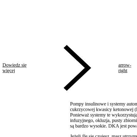
Dowiedz się
arrow-
więcej
right
Pompy insulinowe i systemy autom
cukrzycowej kwasicy ketonowej 
Ponieważ systemy te wykorzystują 
infuzyjnego, okluzja, pusty zbior
są bardzo wysokie. DKA jest pow
Jeżeli źle się czujesz, masz utrz