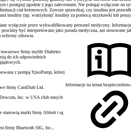
m i postępuj zgodnie z jego zaleceniami. Nie polegaj wyłącznie na s
iminacji ciał ketonowych. Zawsze sprawdzaj, czy insulina jest prawid
a insuliny (np. wstrzyknięć insuliny za pomocą strzykawki lub pena)
ane wyłącznie przez wykwalifikowany personel medyczny. Informacje
e powinny być interpretowane jako porada medyczna, ani stosowane jako
 ochrony zdrowia.
 towarowe firmy mylife Diabetes
leżą do ich odpowiednich
oglądowych.
osowana z pompą YpsoPump, której
Informacje na temat bezpieczeńs
owe firmy CamDiab Ltd.
Dexcom, Inc. w USA i/lub innych
 stanowią marki firmy Abbott i są
i firmy Bluetooth SIG, Inc.,