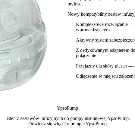
myInset
Nowy kompatybilny zestaw infuz
Kompleksowe rozwiązanie — 
wprowadzającym
Aktywny system zabezpieczeni
Z dedykowanym adapterem d
połączenie
Przyjazny dla skóry plaster —
Odłączenie w miejscu założen
YpsoPump
Jeden z zestawów infuzyjnych do pompy insulinowej YpsoPump.
Dowiedz się więcej o pompie YpsoPump