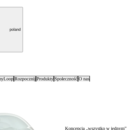
poland
myLoop
Rozpocznij
Produkty
Społeczność
O nas
Koncepcja „wszystko w jednym”