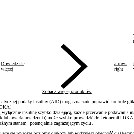
Dowiedz się
arrow-
więcej
right
Zobacz więcej produktów
atycznej podaży insuliny (AID) mogą znacznie poprawić kontrolę glike
(DKA).
wyłącznie insulinę szybko działającą, każde przerwanie podawania in
nik lub awaria urządzenia) może szybko prowadzić do ketonemii i DKA 
ażnym stanem potencjalnie zagrażającym życiu .
ymujące się wysokie poziomy glukozy lub wykryjesz obecność ciał keton