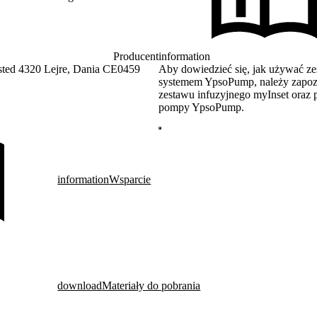
Producent
information
sted 4320 Lejre, Dania CE0459
Aby dowiedzieć się, jak używać ze
systemem YpsoPump, należy zapozn
zestawu infuzyjnego myInset oraz
pompy YpsoPump.
information
Wsparcie
download
Materiały do pobrania