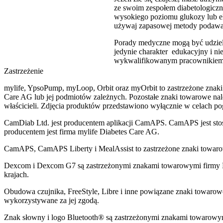
ze swoim zespołem diabetologiczny
wysokiego poziomu glukozy lub el
używaj zapasowej metody podawani
Porady medyczne mogą być udziel
jedynie charakter edukacyjny i ni
wykwalifikowanym pracownikiem
Zastrzeżenie
mylife, YpsoPump, myLoop, Orbit oraz myOrbit to zastrzeżone znaki
Care AG lub jej podmiotów zależnych. Pozostałe znaki towarowe na
właścicieli. Zdjęcia produktów przedstawiono wyłącznie w celach p
CamDiab Ltd. jest producentem aplikacji CamAPS. CamAPS jest st
producentem jest firma mylife Diabetes Care AG.
CamAPS, CamAPS Liberty i MealAssist to zastrzeżone znaki towar
Dexcom i Dexcom G7 są zastrzeżonymi znakami towarowymi firmy 
krajach.
Obudowa czujnika, FreeStyle, Libre i inne powiązane znaki towarowe
wykorzystywane za jej zgodą.
Znak słowny i logo Bluetooth® są zastrzeżonymi znakami towarowym