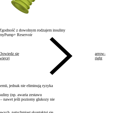
Zgodność z dowolnym rodzajem insuliny
myPump+ Reservoir
Dowiedz się
arrow-
więcej
right
mii, jednak nie eliminują ryzyka
suliny (np. awaria zestawu
– nawet jeśli poziomy glukozy nie
owych, natychmiast skontaktuj się