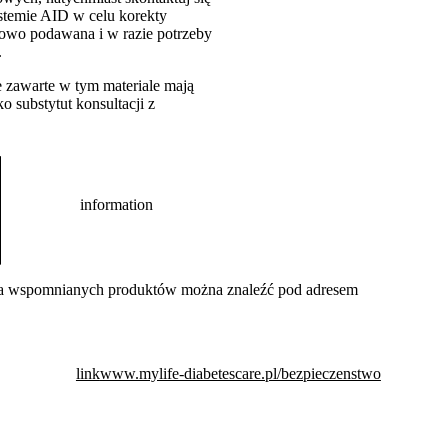
ystemie AID w celu korekty
łowo podawana i w razie potrzeby
.
 zawarte w tym materiale mają
 substytut konsultacji z
information
twa wspomnianych produktów można znaleźć pod adresem
link
www.mylife-diabetescare.pl/bezpieczenstwo