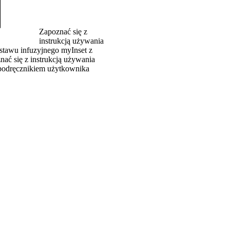
Zapoznać się z
instrukcją używania
stawu infuzyjnego myInset z
ać się z instrukcją używania
 podręcznikiem użytkownika