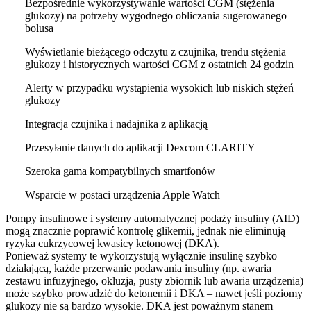
Bezpośrednie wykorzystywanie wartości CGM (stężenia
glukozy) na potrzeby wygodnego obliczania sugerowanego
bolusa
Wyświetlanie bieżącego odczytu z czujnika, trendu stężenia
glukozy i historycznych wartości CGM z ostatnich 24 godzin
Alerty w przypadku wystąpienia wysokich lub niskich stężeń
glukozy
Integracja czujnika i nadajnika z aplikacją
Przesyłanie danych do aplikacji Dexcom CLARITY
Szeroka gama kompatybilnych smartfonów
Wsparcie w postaci urządzenia Apple Watch
Pompy insulinowe i systemy automatycznej podaży insuliny (AID)
mogą znacznie poprawić kontrolę glikemii, jednak nie eliminują
ryzyka cukrzycowej kwasicy ketonowej (DKA).
Ponieważ systemy te wykorzystują wyłącznie insulinę szybko
działającą, każde przerwanie podawania insuliny (np. awaria
zestawu infuzyjnego, okluzja, pusty zbiornik lub awaria urządzenia)
może szybko prowadzić do ketonemii i DKA – nawet jeśli poziomy
glukozy nie są bardzo wysokie. DKA jest poważnym stanem