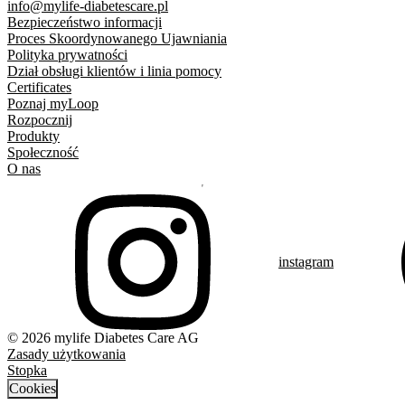
info@mylife-diabetescare.pl
Bezpieczeństwo informacji
Proces Skoordynowanego Ujawniania
Polityka prywatności
Dział obsługi klientów i linia pomocy
Certificates
Poznaj myLoop
Rozpocznij
Produkty
Społeczność
O nas
instagram
© 2026 mylife Diabetes Care AG
Zasady użytkowania
Stopka
Cookies