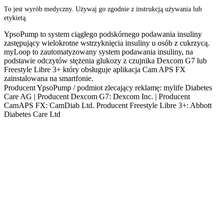
To jest wyrób medyczny. Używaj go zgodnie z instrukcją używania lub
etykietą.
YpsoPump to system ciągłego podskórnego podawania insuliny
zastępujący wielokrotne wstrzyknięcia insuliny u osób z cukrzycą.
myLoop to zautomatyzowany system podawania insuliny, na
podstawie odczytów stężenia glukozy z czujnika Dexcom G7 lub
Freestyle Libre 3+ który obsługuje aplikacja Cam APS FX
zainstalowana na smartfonie.
Producent YpsoPump / podmiot zlecający reklamę: mylife Diabetes
Care AG | Producent Dexcom G7: Dexcom Inc. | Producent
CamAPS FX: CamDiab Ltd. Producent Freestyle Libre 3+: Abbott
Diabetes Care Ltd