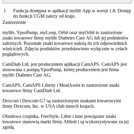
Funkcja dostępna w aplikacji mylife App w wersji 1.8. Dostęp
do funkcji CGM zależy od kraju.
Zastrzeżenie
mylife, YpsoPump, myLoop, Orbit oraz myOrbit to zastrzeżone
znaki towarowe firmy mylife Diabetes Care AG lub jej podmiotów
zależnych. Pozostałe znaki towarowe należą do ich odpowiednich
właścicieli. Zdjęcia produktów przedstawiono wyłącznie w celach
poglądowych.
CamDiab Ltd. jest producentem aplikacji CamAPS. CamAPS jest
stosowana z pompą YpsoPump, której producentem jest firma
mylife Diabetes Care AG.
CamAPS, CamAPS Liberty i MealAssist to zastrzeżone znaki
towarowe firmy CamDiab Ltd.
Dexcom i Dexcom G7 są zastrzeżonymi znakami towarowymi
firmy Dexcom, Inc. w USA i/lub innych krajach.
Obudowa czujnika, FreeStyle, Libre i inne powiązane znaki
towarowe stanowią marki firmy Abbott i są wykorzystywane za jej
zgodą.