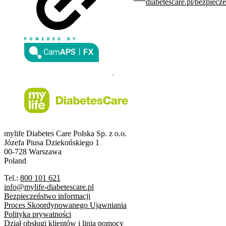
diabetescare.pl/bezpiecz
mylife Diabetes Care Polska Sp. z o.o.
Józefa Piusa Dziekońskiego 1
00-728 Warszawa
Poland
Tel.:
800 101 621
info@mylife-diabetescare.pl
Bezpieczeństwo informacji
Proces Skoordynowanego Ujawniania
Polityka prywatności
Dział obsługi klientów i linia pomocy