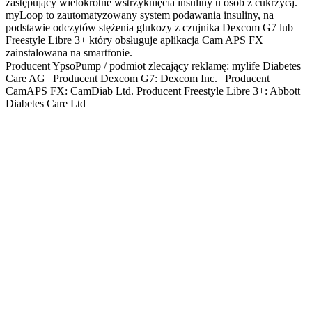
zastępujący wielokrotne wstrzyknięcia insuliny u osób z cukrzycą.
myLoop to zautomatyzowany system podawania insuliny, na
podstawie odczytów stężenia glukozy z czujnika Dexcom G7 lub
Freestyle Libre 3+ który obsługuje aplikacja Cam APS FX
zainstalowana na smartfonie.
Producent YpsoPump / podmiot zlecający reklamę: mylife Diabetes
Care AG | Producent Dexcom G7: Dexcom Inc. | Producent
CamAPS FX: CamDiab Ltd. Producent Freestyle Libre 3+: Abbott
Diabetes Care Ltd