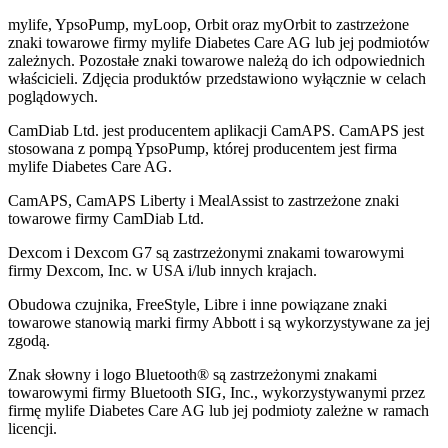
mylife, YpsoPump, myLoop, Orbit oraz myOrbit to zastrzeżone
znaki towarowe firmy mylife Diabetes Care AG lub jej podmiotów
zależnych. Pozostałe znaki towarowe należą do ich odpowiednich
właścicieli. Zdjęcia produktów przedstawiono wyłącznie w celach
poglądowych.
CamDiab Ltd. jest producentem aplikacji CamAPS. CamAPS jest
stosowana z pompą YpsoPump, której producentem jest firma
mylife Diabetes Care AG.
CamAPS, CamAPS Liberty i MealAssist to zastrzeżone znaki
towarowe firmy CamDiab Ltd.
Dexcom i Dexcom G7 są zastrzeżonymi znakami towarowymi
firmy Dexcom, Inc. w USA i/lub innych krajach.
Obudowa czujnika, FreeStyle, Libre i inne powiązane znaki
towarowe stanowią marki firmy Abbott i są wykorzystywane za jej
zgodą.
Znak słowny i logo Bluetooth® są zastrzeżonymi znakami
towarowymi firmy Bluetooth SIG, Inc., wykorzystywanymi przez
firmę mylife Diabetes Care AG lub jej podmioty zależne w ramach
licencji.