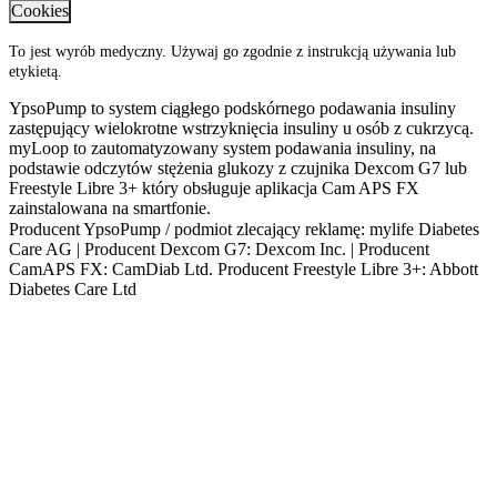
Cookies
To jest wyrób medyczny. Używaj go zgodnie z instrukcją używania lub
etykietą.
YpsoPump to system ciągłego podskórnego podawania insuliny
zastępujący wielokrotne wstrzyknięcia insuliny u osób z cukrzycą.
myLoop to zautomatyzowany system podawania insuliny, na
podstawie odczytów stężenia glukozy z czujnika Dexcom G7 lub
Freestyle Libre 3+ który obsługuje aplikacja Cam APS FX
zainstalowana na smartfonie.
Producent YpsoPump / podmiot zlecający reklamę: mylife Diabetes
Care AG | Producent Dexcom G7: Dexcom Inc. | Producent
CamAPS FX: CamDiab Ltd. Producent Freestyle Libre 3+: Abbott
Diabetes Care Ltd