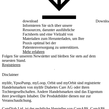
download
Downloa
Informieren Sie sich über unsere
Ressourcen, darunter ausführliche
Factsheets und eine Vielzahl von
Materialien zum Herunterladen, um Ihre
Praxis optimal bei der
Patientenversorgung zu unterstützen.
Mehr erfahren
Folgen Sie unserem Newsletter und bleiben Sie stets auf dem
neuesten Stand.
Registrieren
Disclaimer
mylife, YpsoPump, myLoop, Orbit und myOrbit sind registrierte
Handelsmarken von mylife Diabetes Care AG oder ihren
Tochtergesellschaften. Andere Handelsmarken sind das Eigentum
ihrer jeweiligen Inhaber. Die Produktbilder dienen nur zur
Veranschaulichung.
CamDiab Ltd. ist der rechtliche Hersteller von CamAPS. CamAPS