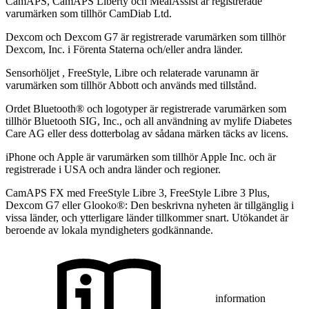
CamAPS, CamAPS Liberty och MealAssist är registrerade
varumärken som tillhör CamDiab Ltd.
Dexcom och Dexcom G7 är registrerade varumärken som tillhör
Dexcom, Inc. i Förenta Staterna och/eller andra länder.
Sensorhöljet , FreeStyle, Libre och relaterade varunamn är
varumärken som tillhör Abbott och används med tillstånd.
Ordet Bluetooth® och logotyper är registrerade varumärken som
tillhör Bluetooth SIG, Inc., och all användning av mylife Diabetes
Care AG eller dess dotterbolag av sådana märken täcks av licens.
iPhone och Apple är varumärken som tillhör Apple Inc. och är
registrerade i USA och andra länder och regioner.
CamAPS FX med FreeStyle Libre 3, FreeStyle Libre 3 Plus,
Dexcom G7 eller Glooko®: Den beskrivna nyheten är tillgänglig i
vissa länder, och ytterligare länder tillkommer snart. Utökandet är
beroende av lokala myndigheters godkännande.
information