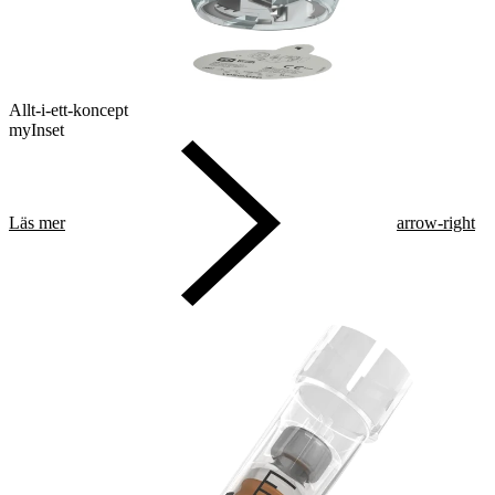
Allt-i-ett-koncept
myInset
Läs mer
arrow-right