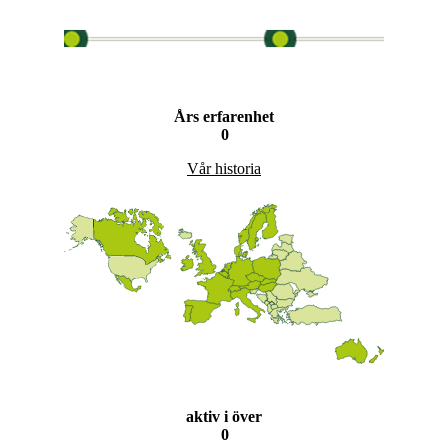
Års erfarenhet
0
Vår historia
aktiv i över
0