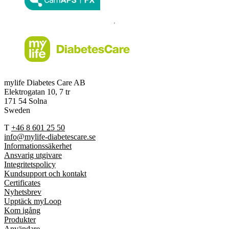
mylife Diabetes Care AB
Elektrogatan 10, 7 tr
171 54 Solna
Sweden
T
+46 8 601 25 50
info@mylife-diabetescare.se
Informationssäkerhet
Ansvarig utgivare
Integritetspolicy
Kundsupport och kontakt
Certificates
Nyhetsbrev
Upptäck myLoop
Kom igång
Produkter
Användare