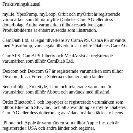
Friskrivningsklausul
mylife, YpsoPump, myLoop, Orbit och myOrbit är registrerade
varumärken som tillhör mylife Diabetes Care AG eller dess
dotterbolag. Andra varumärken tillhör respektive ägare.
Produktbilderna är enbart avsedda som illustration.
CamDiab Ltd. är legal tillverkare av CamAPS. CamAPS används
med YpsoPump, vars legala tillverkare är mylife Diabetes Care AG.
CamAPS, CamAPS Liberty och MealAssist är registrerade
varumärken som tillhör CamDiab Ltd.
Dexcom och Dexcom G7 är registrerade varumärken som tillhör
Dexcom, Inc. i Förenta Staterna och/eller andra länder.
Sensorhöljet , FreeStyle, Libre och relaterade varunamn är
varumärken som tillhör Abbott och används med tillstånd.
Ordet Bluetooth® och logotyper är registrerade varumärken som
tillhör Bluetooth SIG, Inc., och all användning av mylife Diabetes
Care AG eller dess dotterbolag av sådana märken täcks av licens.
iPhone och Apple är varumärken som tillhör Apple Inc. och är
registrerade i USA och andra länder och regioner.