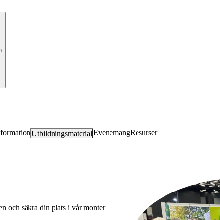
n
nformation
Evenemang
Resurser
Ut­bild­nings­ma­te­ri­al
n och säkra din plats i vår monter