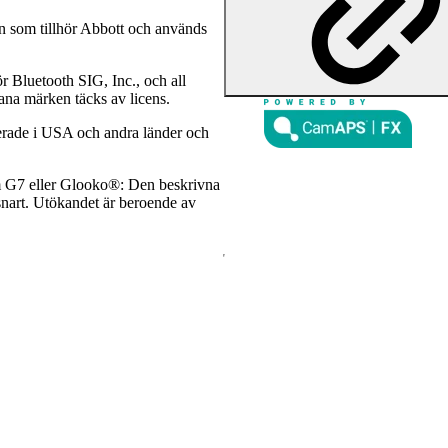
n som tillhör Abbott och används
r Bluetooth SIG, Inc., och all
ana märken täcks av licens.
rerade i USA och andra länder och
 G7 eller Glooko®: Den beskrivna
r snart. Utökandet är beroende av