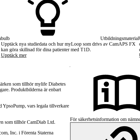
n
bulb
Utbildningsmaterial
Upptäck nya studiedata och hur myLoop som drivs av CamAPS FX
kan göra skillnad för dina patienter med T1D.
Upptäck mer
rken som tillhör mylife Diabetes
gare. Produktbilderna är enbart
YpsoPump, vars legala tillverkare
För säkerhetsinformation om nämnd
n som tillhör CamDiab Ltd.
m, Inc. i Förenta Staterna