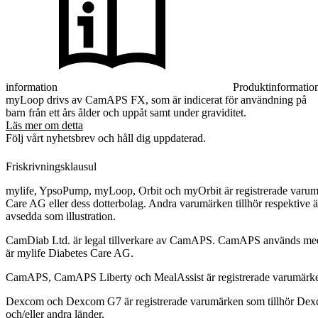
information
Produktinformatio
myLoop drivs av CamAPS FX, som är indicerat för användning på
barn från ett års ålder och uppåt samt under graviditet.
Läs mer om detta
Följ vårt nyhetsbrev och håll dig uppdaterad.
Friskrivningsklausul
mylife, YpsoPump, myLoop, Orbit och myOrbit är registrerade varumä
Care AG eller dess dotterbolag. Andra varumärken tillhör respektive ä
avsedda som illustration.
CamDiab Ltd. är legal tillverkare av CamAPS. CamAPS används med 
är mylife Diabetes Care AG.
CamAPS, CamAPS Liberty och MealAssist är registrerade varumärke
Dexcom och Dexcom G7 är registrerade varumärken som tillhör Dexco
och/eller andra länder.