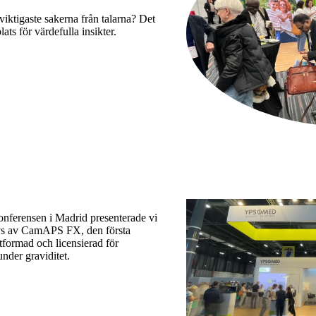
iktigaste sakerna från talarna? Det
ts för värdefulla insikter.
nferensen i Madrid presenterade vi
vs av CamAPS FX, den första
tformad och licensierad för
nder graviditet.