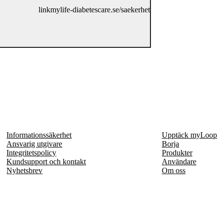
link
mylife-diabetescare.se/saekerhet
Informationssäkerhet
Upptäck myLoop
Ansvarig utgivare
Borja
Integritetspolicy
Produkter
Kundsupport och kontakt
Användare
Nyhetsbrev
Om oss