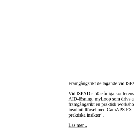
Framgångsrikt deltagande vid IS
Vid ISPAD:s 50:e årliga konferens 
AID-lösning, myLoop som drivs 
framgångsrikt en praktisk worksh
insulintillförsel med CamAPS FX f
praktiska insikter".
Läs mer...