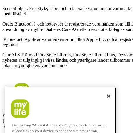
Sensorhöljet , FreeStyle, Libre och relaterade varunamn är varumärke
med tillstånd.
Ordet Bluetooth® och logotyper är registrerade varumärken som tillhö
användning av mylife Diabetes Care AG eller dess dotterbolag av såd
iPhone och Apple är varumärken som tillhör Apple Inc. och är regist
regioner.
CamAPS FX med FreeStyle Libre 3, FreeStyle Libre 3 Plus, Dexcom
nyheten är tillgänglig i vissa länder, och ytterligare länder tillkomme
lokala myndigheters godkännande.
mylife Diabetes Care AB
Elektrogatan 10, 7 tr
171 54 Solna
By clicking “Accept All Cookies”, you agree to the storing
Sweden
of cookies on your device to enhance site navigation,