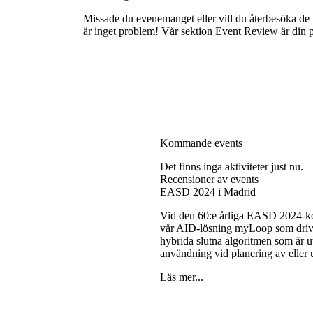
Missade du evenemanget eller vill du återbesöka de v
är inget problem! Vår sektion Event Review är din pla
Kommande events
Det finns inga aktiviteter just nu.
Recensioner av events
EASD 2024 i Madrid
Vid den 60:e årliga EASD 2024-ko
vår AID-lösning myLoop som dri
hybrida slutna algoritmen som är u
användning vid planering av eller u
Läs mer...