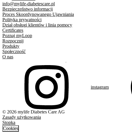
info@mylife-diabetescare.pl
Bezpieczeństwo informacji
Proces Skoordynowanego Ujawniania
Polityka prywatności
Dział obsługi klientów i linia pomocy
Certificates
Poznaj myLoop
Rozpocznij
Produkty
Społeczność
O nas
instagram
© 2026 mylife Diabetes Care AG
Zasady użytkowania
Stopka
Cookies