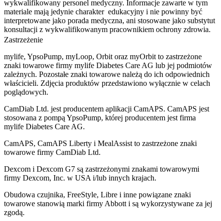
wykwalifikowany personel medyczny. Informacje zawarte w tym
materiale mają jedynie charakter edukacyjny i nie powinny być
interpretowane jako porada medyczna, ani stosowane jako substytut
konsultacji z wykwalifikowanym pracownikiem ochrony zdrowia.
Zastrzeżenie
mylife, YpsoPump, myLoop, Orbit oraz myOrbit to zastrzeżone
znaki towarowe firmy mylife Diabetes Care AG lub jej podmiotów
zależnych. Pozostałe znaki towarowe należą do ich odpowiednich
właścicieli. Zdjęcia produktów przedstawiono wyłącznie w celach
poglądowych.
CamDiab Ltd. jest producentem aplikacji CamAPS. CamAPS jest
stosowana z pompą YpsoPump, której producentem jest firma
mylife Diabetes Care AG.
CamAPS, CamAPS Liberty i MealAssist to zastrzeżone znaki
towarowe firmy CamDiab Ltd.
Dexcom i Dexcom G7 są zastrzeżonymi znakami towarowymi
firmy Dexcom, Inc. w USA i/lub innych krajach.
Obudowa czujnika, FreeStyle, Libre i inne powiązane znaki
towarowe stanowią marki firmy Abbott i są wykorzystywane za jej
zgodą.