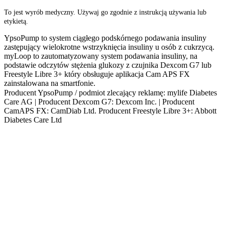
To jest wyrób medyczny. Używaj go zgodnie z instrukcją używania lub
etykietą.
YpsoPump to system ciągłego podskórnego podawania insuliny
zastępujący wielokrotne wstrzyknięcia insuliny u osób z cukrzycą.
myLoop to zautomatyzowany system podawania insuliny, na
podstawie odczytów stężenia glukozy z czujnika Dexcom G7 lub
Freestyle Libre 3+ który obsługuje aplikacja Cam APS FX
zainstalowana na smartfonie.
Producent YpsoPump / podmiot zlecający reklamę: mylife Diabetes
Care AG | Producent Dexcom G7: Dexcom Inc. | Producent
CamAPS FX: CamDiab Ltd. Producent Freestyle Libre 3+: Abbott
Diabetes Care Ltd