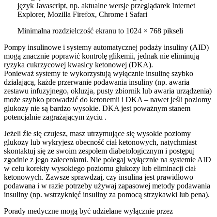
język Javascript, np. aktualne wersje przeglądarek Internet
Explorer, Mozilla Firefox, Chrome i Safari
Minimalna rozdzielczość ekranu to 1024 × 768 pikseli
Pompy insulinowe i systemy automatycznej podaży insuliny (AID)
mogą znacznie poprawić kontrolę glikemii, jednak nie eliminują
ryzyka cukrzycowej kwasicy ketonowej (DKA).
Ponieważ systemy te wykorzystują wyłącznie insulinę szybko
działającą, każde przerwanie podawania insuliny (np. awaria
zestawu infuzyjnego, okluzja, pusty zbiornik lub awaria urządzenia)
może szybko prowadzić do ketonemii i DKA – nawet jeśli poziomy
glukozy nie są bardzo wysokie. DKA jest poważnym stanem
potencjalnie zagrażającym życiu .
Jeżeli źle się czujesz, masz utrzymujące się wysokie poziomy
glukozy lub wykryjesz obecność ciał ketonowych, natychmiast
skontaktuj się ze swoim zespołem diabetologicznym i postępuj
zgodnie z jego zaleceniami. Nie polegaj wyłącznie na systemie AID
w celu korekty wysokiego poziomu glukozy lub eliminacji ciał
ketonowych. Zawsze sprawdzaj, czy insulina jest prawidłowo
podawana i w razie potrzeby używaj zapasowej metody podawania
insuliny (np. wstrzyknięć insuliny za pomocą strzykawki lub pena).
Porady medyczne mogą być udzielane wyłącznie przez