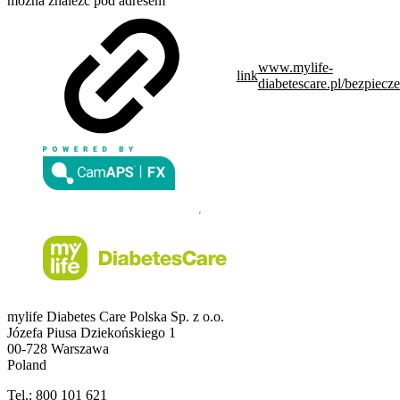
można znaleźć pod adresem
www.mylife-
link
diabetescare.pl/bezpiecz
mylife Diabetes Care Polska Sp. z o.o.
Józefa Piusa Dziekońskiego 1
00-728 Warszawa
Poland
Tel.:
800 101 621