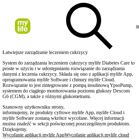
s
Łatwiejsze zarządzanie leczeniem cukrzycy
System do zarządzania leczeniem cukrzycy mylife Diabetes Care to
proste w użyciu i w udostępnianiu rozwiązanie do zarządzania
danymi z leczenia cukrzycy. Składa się ono z aplikacji mylife App,
oprogramowania mylife Software i chmury mylife Cloud.
Rozwiązanie to jest zintegrowane z pompą insulinową YpsoPump,
systemem do ciągłego monitorowania poziomu glukozy Dexcom
G6 (CGM), a także z różnymi glukometrami.
Szanowny użytkowniku strony,
informujemy, że produkty cyfrowe mylife App, mylife Cloud i
mylife Software zostaną wkrótce wycofane. Więcej informacji
można znaleźć w sekcji poświęconej poszczególnym produktom.
Dziękujemy.
Wycofanie aplikacji mylife App
Wycofanie aplikacji mylife cloud