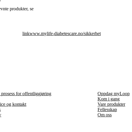
vnte produkter, se
link
www.mylife-diabetescare.no/sikkerhet
prosess for offentliggjøring
Oppdag myLoop
Kom i gang
ice og kontakt
Vare produkter
s
Fellesskap
v
Om oss