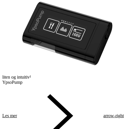
liten og intuitiv¹
YpsoPump
Les mer
arrow-right