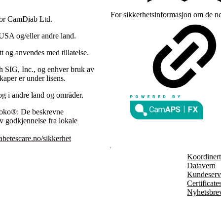
For sikkerhetsinformasjon om de ne
for CamDiab Ltd.
USA og/eller andre land.
t og anvendes med tillatelse.
h SIG, Inc., og enhver bruk av
kaper er under lisens.
og i andre land og områder.
ooko®: De beskrevne
av godkjennelse fra lokale
betescare.no/sikkerhet
Koordinert 
Datavern
Kundeserv
Certificate
Nyhetsbre