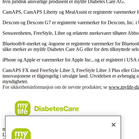
hvis juridisk ansvarlige produsent er mylife Diabetes Care AG.
CamAPS, CamAPS Liberty og MealAssist er registrerte varemerker 
Dexcom og Dexcom G7 er registrerte varemerker for Dexcom, Inc. i 
Sensorenheten, FreeStyle, Libre og relaterte merkevarer tilhører Abbot
Bluetooth®-merket og -logoene er registrerte varemerker for Bluetoot
slike merker av mylife Diabetes Care AG eller for dets tilknyttede sels
iPhone og Apple er varemerker for Apple Inc., og er registrert i USA 
CamAPS FX med FreeStyle Libre 3, FreeStyle Libre 3 Plus eller Gl
innovasjonene er tilgjengelig i utvalgte land. Utvidelsen er avhengig 
myndigheter.
For sikkerhetsinformasjon om de nevnte produkter, se
www.mylife-dia
mylife Diabetes Care AS
Lysaker Torg 5, 3 etg