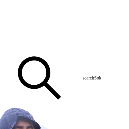
search
Søk