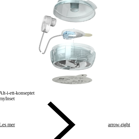
Alt-i-ett-konseptet
myInset
Les mer
arrow-right