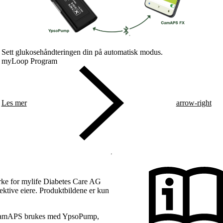
Sett glukosehåndteringen din på automatisk modus.
myLoop Program
Les mer
arrow-right
rke for mylife Diabetes Care AG
pektive eiere. Produktbildene er kun
. CamAPS brukes med YpsoPump,