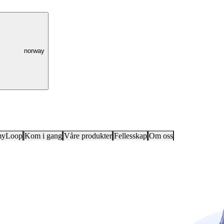
norway
myLoop
Kom i gang
Våre produkter
Fellesskap
Om oss