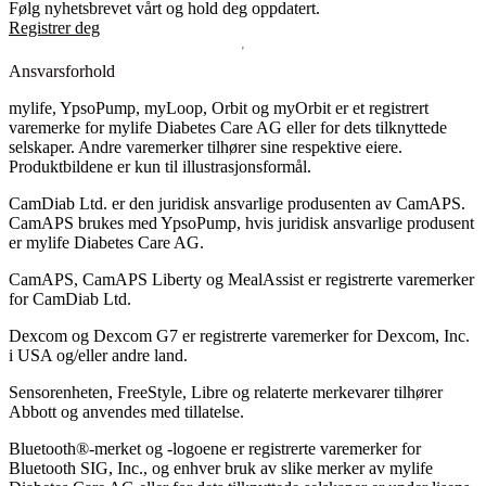
Følg nyhetsbrevet vårt og hold deg oppdatert.
Registrer deg
Ansvarsforhold
mylife, YpsoPump, myLoop, Orbit og myOrbit er et registrert
varemerke for mylife Diabetes Care AG eller for dets tilknyttede
selskaper. Andre varemerker tilhører sine respektive eiere.
Produktbildene er kun til illustrasjonsformål.
CamDiab Ltd. er den juridisk ansvarlige produsenten av CamAPS.
CamAPS brukes med YpsoPump, hvis juridisk ansvarlige produsent
er mylife Diabetes Care AG.
CamAPS, CamAPS Liberty og MealAssist er registrerte varemerker
for CamDiab Ltd.
Dexcom og Dexcom G7 er registrerte varemerker for Dexcom, Inc.
i USA og/eller andre land.
Sensorenheten, FreeStyle, Libre og relaterte merkevarer tilhører
Abbott og anvendes med tillatelse.
Bluetooth®-merket og -logoene er registrerte varemerker for
Bluetooth SIG, Inc., og enhver bruk av slike merker av mylife