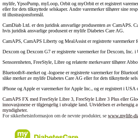
mylife, YpsoPump, myLoop, Orbit og myOrbit er et registrert vareme
eller for dets tilknyttede selskaper. Andre varemerker tilhører sine res
til illustrasjonsformål.
CamDiab Ltd. er den juridisk ansvarlige produsenten av CamAPS
hvis juridisk ansvarlige produsent er mylife Diabetes Care AG.
CamAPS, CamAPS Liberty og MealAssist er registrerte varemerker 
Dexcom og Dexcom G7 er registrerte varemerker for Dexcom, Inc. i 
Sensorenheten, FreeStyle, Libre og relaterte merkevarer tilhører Abbot
Bluetooth®-merket og -logoene er registrerte varemerker for Bluetoot
slike merker av mylife Diabetes Care AG eller for dets tilknyttede sels
iPhone og Apple er varemerker for Apple Inc., og er registrert i USA 
CamAPS FX med FreeStyle Libre 3, FreeStyle Libre 3 Plus eller Gl
innovasjonene er tilgjengelig i utvalgte land. Utvidelsen er avhengig 
myndigheter.
For sikkerhetsinformasjon om de nevnte produkter, se
www.mylife-dia