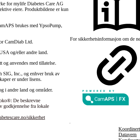
rke for mylife Diabetes Care AG
pektive eiere. Produktbildene er kun
. CamAPS brukes med YpsoPump,
For sikkerhetsinformasjon om de ne
for CamDiab Ltd.
USA og/eller andre land.
t og anvendes med tillatelse.
h SIG, Inc., og enhver bruk av
kaper er under lisens.
og i andre land og områder.
ooko®: De beskrevne
av godkjennelse fra lokale
betescare.no/sikkerhet
Koordinert 
Datavern