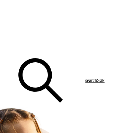
search
Søk