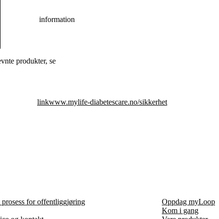
information
vnte produkter, se
link
www.mylife-diabetescare.no/sikkerhet
prosess for offentliggjøring
Oppdag myLoop
Kom i gang