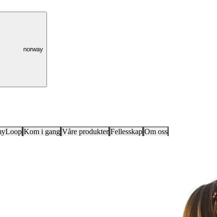
norway
myLoop
Kom i gang
Våre produkter
Fellesskap
Om oss