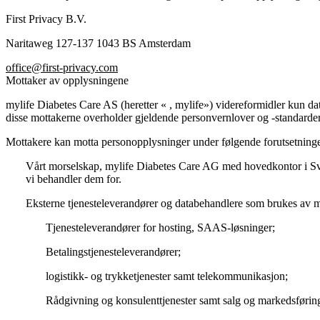
First Privacy B.V.
Naritaweg 127-137 1043 BS Amsterdam
office@first-privacy.com
Mottaker av opplysningene
mylife Diabetes Care AS (heretter « , mylife») videreformidler kun dat
disse mottakerne overholder gjeldende personvernlover og -standarder
Mottakere kan motta personopplysninger under følgende forutsetninge
Vårt morselskap, mylife Diabetes Care AG med hovedkontor i Sve
vi behandler dem for.
Eksterne tjenesteleverandører og databehandlere som brukes av my
Tjenesteleverandører for hosting, SAAS-løsninger;
Betalingstjenesteleverandører;
logistikk- og trykketjenester samt telekommunikasjon;
Rådgivning og konsulenttjenester samt salg og markedsførin