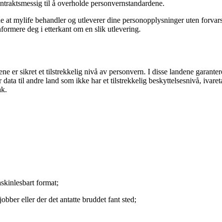
ontraktsmessig til å overholde personvernstandardene.
e at
mylife
behandler og utleverer dine personopplysninger uten forvarse
informere deg i etterkant om en slik utlevering.
ene er sikret et tilstrekkelig nivå av personvern. I disse landene garant
a til andre land som ikke har et tilstrekkelig beskyttelsesnivå, ivaretar
ak.
skinlesbart format;
bber eller der det antatte bruddet fant sted;