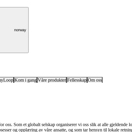
norway
myLoop
Kom i gang
Våre produkter
Fellesskap
Om oss
or oss. Som et globalt selskap organiserer vi oss slik at alle gjeldend
osesser og opplæring av våre ansatte, og som tar hensyn til lokale retning