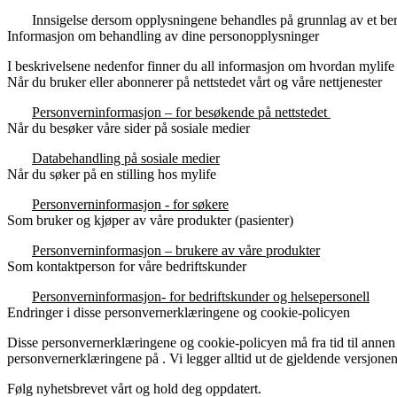
Innsigelse
dersom opplysningene behandles på grunnlag av et beret
Informasjon om behandling av dine personopplysninger
I beskrivelsene nedenfor finner du all informasjon om hvordan
mylif
Når du bruker eller abonnerer på nettstedet vårt og våre nettjenester
Personverninformasjon – for besøkende på nettstedet
Når du besøker våre sider på sosiale medier
Databehandling på sosiale medier
Når du søker på en stilling hos mylife
Personverninformasjon - for søkere
Som bruker og kjøper av våre produkter (pasienter)
Personverninformasjon – brukere av våre produkter
Som kontaktperson for våre bedriftskunder
Personverninformasjon- for bedriftskunder og helsepersonell
Endringer i disse personvernerklæringene og cookie-policyen
Disse personvernerklæringene og cookie-policyen må fra tid til annen til
personvernerklæringene på . Vi legger alltid ut de gjeldende versjonen
Følg nyhetsbrevet vårt og hold deg oppdatert.