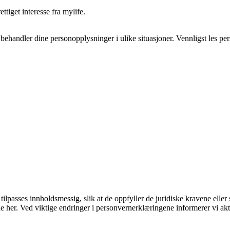
tiget interesse fra
mylife
.
e
behandler dine personopplysninger i ulike situasjoner. Vennligst les p
passes innholdsmessig, slik at de oppfyller de juridiske kravene eller sli
e her. Ved viktige endringer i personvernerklæringene informerer vi akt