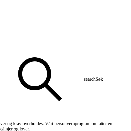
search
Søk
e lover og krav overholdes. Vårt personvernprogram omfatter en
slinjer og lover.