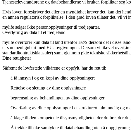
Tjenesteleverandørene og databehandlerne vi bruker, forplikter seg k
Hvis loven foreskriver det eller en myndighet krever det, kan det hend
en annen regulatorisk forpliktelse. I den grad loven tillater det, vil vi 
mylife selger ikke personopplysninger til tredjeparter.
Overføring av data til et tredjeland
mylife overfører kun data til land utenfor EØS dersom det i disse land
er sammenlignbart med EU-lovgivningen. Dersom vi likevel overfører dat
standardkontraktsklausuler) samt gjennom økte tekniske sikkerhetstilt
Dine rettigheter
Såfremt de lovfestede vilkårene er oppfylt, har du rett til:
å få innsyn i og en kopi av dine opplysninger;
Rettelse og sletting av dine opplysninger;
begrensning av behandlingen av dine opplysninger;
Overføring av dine opplysninger i et strukturert, alminnelig og ma
å klage til den kompetente tilsynsmyndigheten der du bor, der du jo
Å trekke tilbake samtykke til databehandling uten å oppgi grunn;