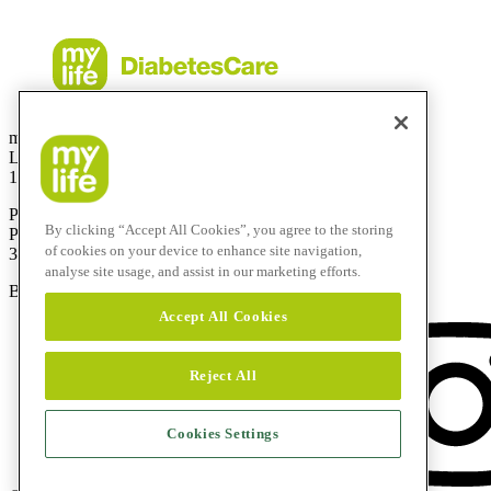
mylife Diabetes Care AS
Lysaker Torg 5, 3 etg
1366 Lysaker
Postadresse:
By clicking “Accept All Cookies”, you agree to the storing
Postboks 2, Bragernes
of cookies on your device to enhance site navigation,
3001 Drammen
analyse site usage, and assist in our marketing efforts.
Brukerstøtte:
800 74 750
Accept All Cookies
Reject All
Cookies Settings