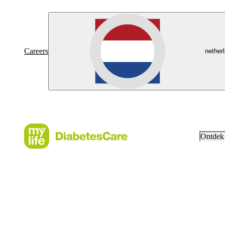
Careers
nether
Ontdek