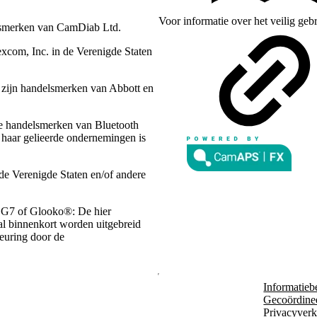
Voor informatie over het veilig ge
lsmerken van CamDiab Ltd.
com, Inc. in de Verenigde Staten
n zijn handelsmerken van Abbott en
de handelsmerken van Bluetooth
 haar gelieerde ondernemingen is
de Verenigde Staten en/of andere
 G7 of Glooko®: De hier
zal binnenkort worden uitgebreid
keuring door de
Informatieb
Gecoördine
Privacyverk