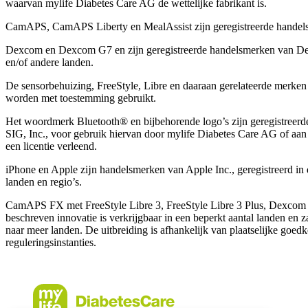
waarvan mylife Diabetes Care AG de wettelijke fabrikant is.
CamAPS, CamAPS Liberty en MealAssist zijn geregistreerde hande
Dexcom en Dexcom G7 en zijn geregistreerde handelsmerken van Dex
en/of andere landen.
De sensorbehuizing, FreeStyle, Libre en daaraan gerelateerde merke
worden met toestemming gebruikt.
Het woordmerk Bluetooth® en bijbehorende logo’s zijn geregistreer
SIG, Inc., voor gebruik hiervan door mylife Diabetes Care AG of aan
een licentie verleend.
iPhone en Apple zĳn handelsmerken van Apple Inc., geregistreerd in 
landen en regio’s.
CamAPS FX met FreeStyle Libre 3, FreeStyle Libre 3 Plus, Dexcom
beschreven innovatie is verkrijgbaar in een beperkt aantal landen en 
naar meer landen. De uitbreiding is afhankelijk van plaatselijke goed
reguleringsinstanties.