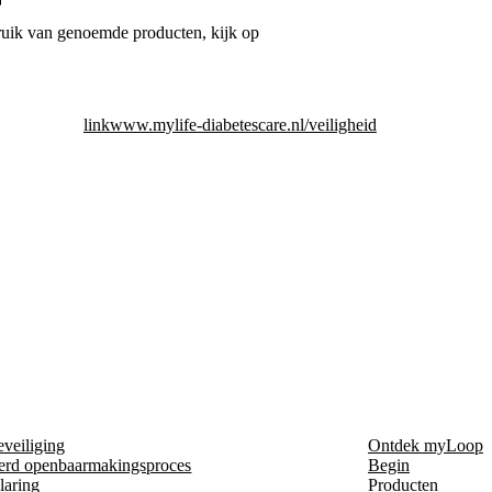
bruik van genoemde producten, kijk op
link
www.mylife-diabetescare.nl/veiligheid
eveiliging
Ontdek myLoop
erd openbaarmakingsproces
Begin
laring
Producten