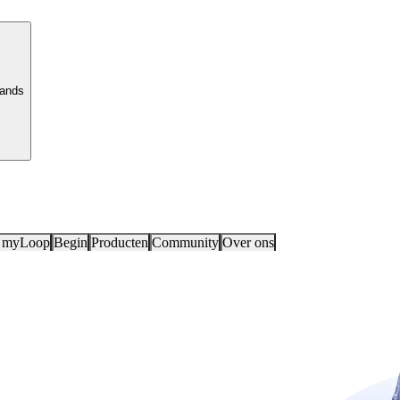
lands
 myLoop
Begin
Producten
Community
Over ons