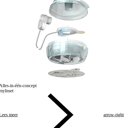
Alles-in-één-concept
myInset
Lees meer
arrow-right