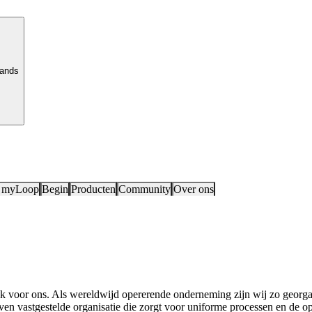
lands
 myLoop
Begin
Producten
Community
Over ons
voor ons. Als wereldwijd opererende onderneming zijn wij zo georganis
n vastgestelde organisatie die zorgt voor uniforme processen en de o