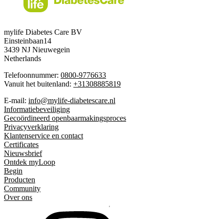
mylife Diabetes Care BV
Einsteinbaan14
3439 NJ Nieuwegein
Netherlands
Telefoonnummer:
0800-9776633
Vanuit het buitenland:
+31308885819
E-mail:
info@mylife-diabetescare.nl
Informatiebeveiliging
Gecoördineerd openbaarmakingsproces
Privacyverklaring
Klantenservice en contact
Certificates
Nieuwsbrief
Ontdek myLoop
Begin
Producten
Community
Over ons