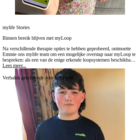
mylife Stories
Binnen bereik blijven met myLoop
Na verschillende therapie opties te hebben geprobeerd, ontmoette
Emmie ons mylife team om een mogelijke overstap naar myLoop te
bespreken: als een van de enige erkende loopsystemen beschikbaar
voor kinderen. In slechts een paar weken tijd zijn Emmie en haar
Lees meer...
familie al een positieve verandering in hun leven gaan zien.
Verhalen geschreven door het leven