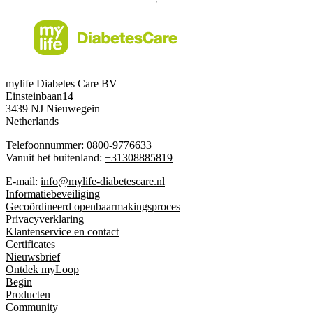
mylife Diabetes Care BV
Einsteinbaan14
3439 NJ Nieuwegein
Netherlands
Telefoonnummer:
0800-9776633
Vanuit het buitenland:
+31308885819
E-mail:
info@mylife-diabetescare.nl
Informatiebeveiliging
Gecoördineerd openbaarmakingsproces
Privacyverklaring
Klantenservice en contact
Certificates
Nieuwsbrief
Ontdek myLoop
Begin
Producten
Community