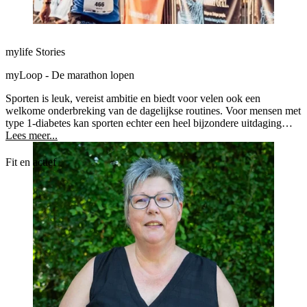
mylife Stories
myLoop - De marathon lopen
Sporten is leuk, vereist ambitie en biedt voor velen ook een
welkome onderbreking van de dagelijkse routines. Voor mensen met
type 1-diabetes kan sporten echter een heel bijzondere uitdaging
vormen. De reden hiervoor is dat fysieke inspanning de
Lees meer...
glucosehuishouding op de proef stelt.
Fit en actief