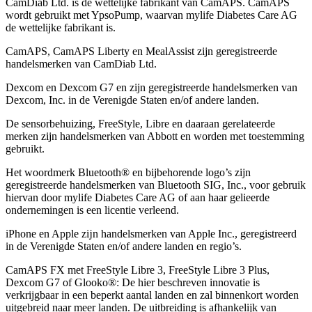
CamDiab Ltd. is de wettelijke fabrikant van CamAPS. CamAPS
wordt gebruikt met YpsoPump, waarvan mylife Diabetes Care AG
de wettelijke fabrikant is.
CamAPS, CamAPS Liberty en MealAssist zijn geregistreerde
handelsmerken van CamDiab Ltd.
Dexcom en Dexcom G7 en zijn geregistreerde handelsmerken van
Dexcom, Inc. in de Verenigde Staten en/of andere landen.
De sensorbehuizing, FreeStyle, Libre en daaraan gerelateerde
merken zijn handelsmerken van Abbott en worden met toestemming
gebruikt.
Het woordmerk Bluetooth® en bijbehorende logo’s zijn
geregistreerde handelsmerken van Bluetooth SIG, Inc., voor gebruik
hiervan door mylife Diabetes Care AG of aan haar gelieerde
ondernemingen is een licentie verleend.
iPhone en Apple zĳn handelsmerken van Apple Inc., geregistreerd
in de Verenigde Staten en/of andere landen en regio’s.
CamAPS FX met FreeStyle Libre 3, FreeStyle Libre 3 Plus,
Dexcom G7 of Glooko®: De hier beschreven innovatie is
verkrijgbaar in een beperkt aantal landen en zal binnenkort worden
uitgebreid naar meer landen. De uitbreiding is afhankelijk van