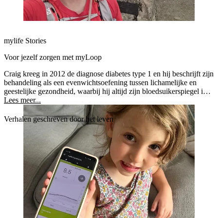
mylife Stories
Voor jezelf zorgen met myLoop
Craig kreeg in 2012 de diagnose diabetes type 1 en hij beschrijft zijn
behandeling als een evenwichtsoefening tussen lichamelijke en
geestelijke gezondheid, waarbij hij altijd zijn bloedsuikerspiegel in
de gaten moet houden en voortdurend zijn insulinetoediening moet
Lees meer...
aanpassen. Sinds een paar maanden gebruikt hij myLoop en hij is
dankbaar dat het systeem een enorme hoeveelheid druk wegneemt
Verhalen geschreven door het leven
door al deze beslissingen voor hem te nemen.