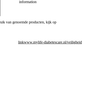
information
bruik van genoemde producten, kijk op
link
www.mylife-diabetescare.nl/veiligheid