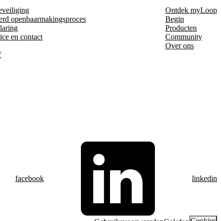
eveiliging
Ontdek myLoop
erd openbaarmakingsproces
Begin
laring
Producten
ice en contact
Community
Over ons
f
facebook
linkedin
Cookies