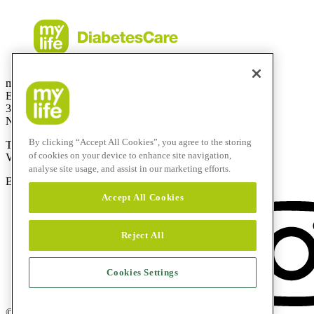
mylife Diabetes Care BV
Einsteinbaan14
3439 NJ Nieuwegein
Netherlands
By clicking “Accept All Cookies”, you agree to the storing
Telefoonnummer:
0800-9776633
of cookies on your device to enhance site navigation,
Vanuit het buitenland:
+31308885819
analyse site usage, and assist in our marketing efforts.
E-mail:
info@mylife-diabetescare.nl
Accept All Cookies
Reject All
Cookies Settings
© 2026 mylife Diabetes Care AG