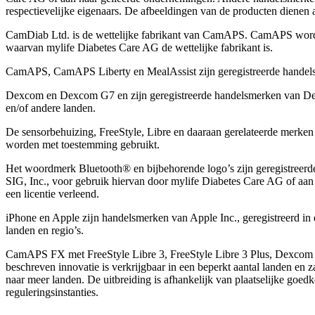
respectievelĳke eigenaars. De afbeeldingen van de producten dienen all
CamDiab Ltd. is de wettelijke fabrikant van CamAPS. CamAPS wor
waarvan mylife Diabetes Care AG de wettelijke fabrikant is.
CamAPS, CamAPS Liberty en MealAssist zijn geregistreerde hande
Dexcom en Dexcom G7 en zijn geregistreerde handelsmerken van Dex
en/of andere landen.
De sensorbehuizing, FreeStyle, Libre en daaraan gerelateerde merke
worden met toestemming gebruikt.
Het woordmerk Bluetooth® en bijbehorende logo’s zijn geregistreer
SIG, Inc., voor gebruik hiervan door mylife Diabetes Care AG of aan
een licentie verleend.
iPhone en Apple zĳn handelsmerken van Apple Inc., geregistreerd in 
landen en regio’s.
CamAPS FX met FreeStyle Libre 3, FreeStyle Libre 3 Plus, Dexcom
beschreven innovatie is verkrijgbaar in een beperkt aantal landen en 
naar meer landen. De uitbreiding is afhankelijk van plaatselijke goed
reguleringsinstanties.