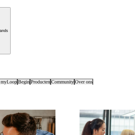
lands
 myLoop
Begin
Producten
Community
Over ons