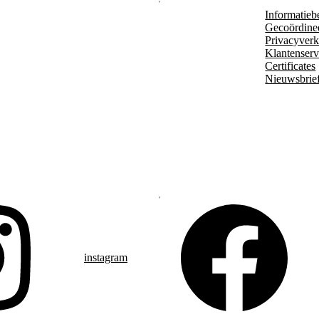
Informatieb
Gecoördine
Privacyverk
Klantenserv
Certificates
Nieuwsbrie
instagram