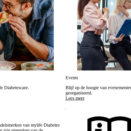
Events
fe Diabetescare.
Blijf op de hoogte van evenementen
georganiseerd.
Lees meer
ndelsmerken van mylife Diabetes
en zĳn eigendom van de