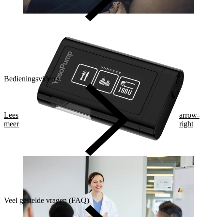
Bedieningsvideo's
Lees
arrow-
meer
right
Veel gestelde vragen (FAQ)