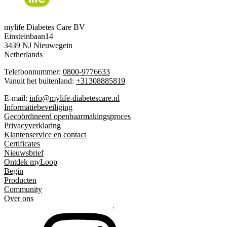
mylife Diabetes Care BV
Einsteinbaan14
3439 NJ Nieuwegein
Netherlands
Telefoonnummer:
0800-9776633
Vanuit het buitenland:
+31308885819
E-mail:
info@mylife-diabetescare.nl
Informatiebeveiliging
Gecoördineerd openbaarmakingsproces
Privacyverklaring
Klantenservice en contact
Certificates
Nieuwsbrief
Ontdek myLoop
Begin
Producten
Community
Over ons