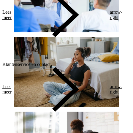
Lees
arrow-
meer
right
Klantenservice en contact
Lees
arrow-
meer
right