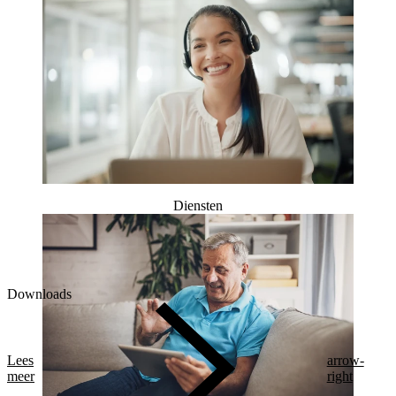
Diensten
Downloads
Lees
arrow-
meer
right