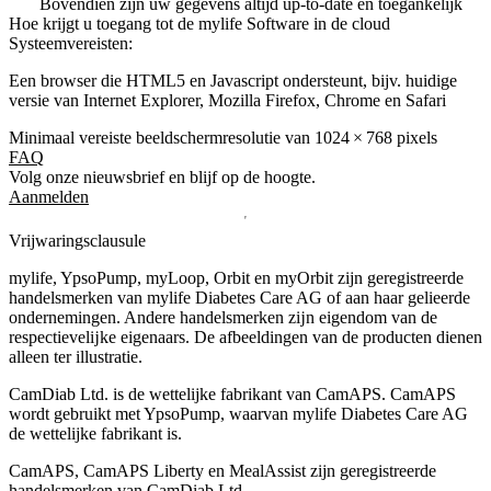
Bovendien zijn uw gegevens altijd up-to-date en toegankelijk
Hoe krijgt u toegang tot de mylife Software in de cloud
Systeemvereisten:
Een browser die HTML5 en Javascript ondersteunt, bijv. huidige
versie van Internet Explorer, Mozilla Firefox, Chrome en Safari
Minimaal vereiste beeldschermresolutie van 1024 × 768 pixels
FAQ
Volg onze nieuwsbrief en blijf op de hoogte.
Aanmelden
Vrijwaringsclausule
mylife, YpsoPump, myLoop, Orbit en myOrbit zijn geregistreerde
handelsmerken van mylife Diabetes Care AG of aan haar gelieerde
ondernemingen. Andere handelsmerken zĳn eigendom van de
respectievelĳke eigenaars. De afbeeldingen van de producten dienen
alleen ter illustratie.
CamDiab Ltd. is de wettelijke fabrikant van CamAPS. CamAPS
wordt gebruikt met YpsoPump, waarvan mylife Diabetes Care AG
de wettelijke fabrikant is.
CamAPS, CamAPS Liberty en MealAssist zijn geregistreerde
handelsmerken van CamDiab Ltd.