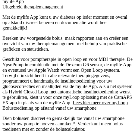
mylife App
Uitgebreid therapiemanagement
Met de mylife App kunt u uw diabetes op ieder moment en overal
op afstand discreet beheren en documentatie wordt heel
gemakkelijk!
Bereken uw voorgestelde bolus, maak rapporten aan en creëer een
overzicht van uw therapiemanagement met behulp van praktische
grafieken en statistieken.
Geschikt voor pomptherapie in open-loop en voor MDI-therapie. De
YpsoPump in combinatie met de Dexcom G6 sensor, de mylife App
en eventueel uw Apple Watch vormt een Open Loop systeem.
Terwijl u inzicht heeft in alle relevante therapiegegevens,
programmeert u handmatig de insulinetoediening voor uw
glucosecorrecties en maaltijden via de mylife App. Als u het systeem
als Hybrid Closed Loop met automatische insulinetoediening wenst
te gebruikten, kiest u voor onze myLoop oplossing met de CamAPS
FX app in plaats van de mylife App.
Lees hier meer over myLoop
.
Bolustoediening op afstand vanaf uw smartphone
Dien bolussen discreet en gemakkelijk toe vanaf uw smartphone –
zonder uw pomp te hoeven aanraken*. Verder kunt u een bolus
toedienen met en zonder de boluscalculator.