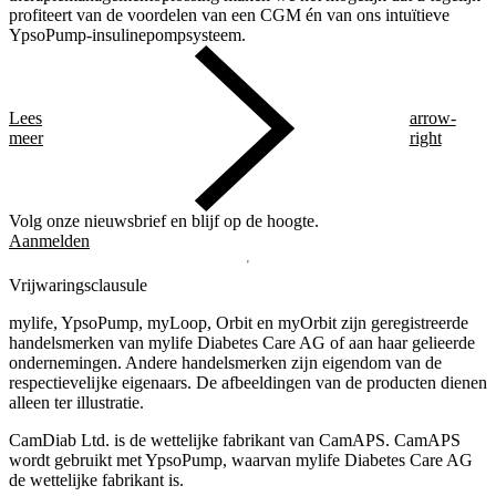
profiteert van de voordelen van een CGM én van ons intuïtieve
YpsoPump-insulinepompsysteem.
Lees
arrow-
meer
right
Volg onze nieuwsbrief en blijf op de hoogte.
Aanmelden
Vrijwaringsclausule
mylife, YpsoPump, myLoop, Orbit en myOrbit zijn geregistreerde
handelsmerken van mylife Diabetes Care AG of aan haar gelieerde
ondernemingen. Andere handelsmerken zĳn eigendom van de
respectievelĳke eigenaars. De afbeeldingen van de producten dienen
alleen ter illustratie.
CamDiab Ltd. is de wettelijke fabrikant van CamAPS. CamAPS
wordt gebruikt met YpsoPump, waarvan mylife Diabetes Care AG
de wettelijke fabrikant is.