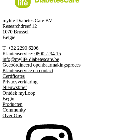
mylife Diabetes Care BV
Researchdreef 12
1070 Brussel
België
T
+32 2290 6206
Klantenservice:
0800 -294 15
info@mylife-diabetescare.be
Gecoördineerd openbaarmakingsproces
Klantenservice en contact
Certificates
Privacyverklaring
Nieuwsbrief
Ontdek myLoop
Begin
Producten
Community
Over Ons