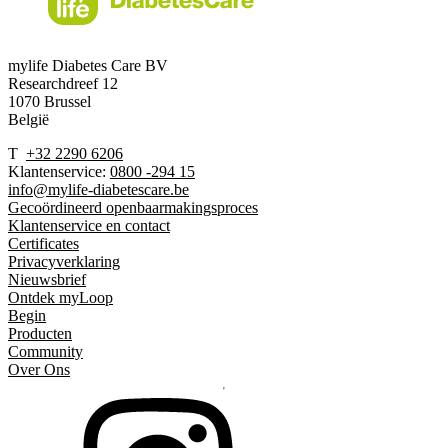
mylife Diabetes Care BV
Researchdreef 12
1070 Brussel
België
T
+32 2290 6206
Klantenservice:
0800 -294 15
info@mylife-diabetescare.be
Gecoördineerd openbaarmakingsproces
Klantenservice en contact
Certificates
Privacyverklaring
Nieuwsbrief
Ontdek myLoop
Begin
Producten
Community
Over Ons