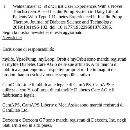
Waldenmaier D.
et al
.: First User Experiences With a Novel
Touchscreen-Based Insulin Pump System in Daily Life of
Patients With Type 1 Diabetes Experienced in Insulin Pump
Therapy. Journal of Diabetes Science and Technology.
2019;13(1):96-102. doi:
10.1177/1932296818785386
.
Segui la nostra newsletter e resta aggiornato.
Newsletter
Esclusione di responsabilità:
mylife, YpsoPump, myLoop, Orbit e myOrbit sono marchi registrati
di mylife Diabetes Care AG o delle sue affiliate. Altri marchi di
fabbrica appartengono ai rispettivi proprietari. Le immagini dei
prodotti hanno esclusivamente scopo illustrativo.
CamDiab Ltd è il fabbricante legale di CamAPS. CamAPS è
utilizzata con YpsoPump, di cui mylife Diabetes Care AG è il
fabbricante legale.
CamAPS, CamAPS Liberty e MealAssist sono marchi registrati di
CamDiab Ltd.
Dexcom e Dexcom G7 sono marchi registrati di Dexcom, Inc. negli
Stati Uniti e/o in altri paesi.