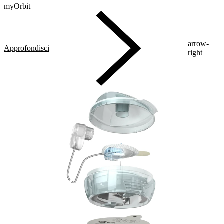
myOrbit
arrow-
Approfondisci
right