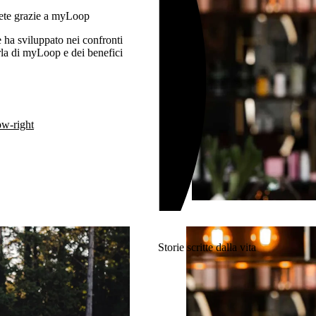
bete grazie a myLoop
 ha sviluppato nei confronti
arla di myLoop e dei benefici
ow-right
Storie scritte dalla vita