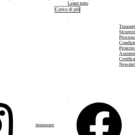
positivo nella loro vita.
Leggi tutto
Carica di più
Traspar
Sicurezz
Processo
Condizio
Protezio
Assisten
Certific
Newslet
instagram