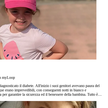
con myLoop
agnosticato il diabete. All'inizio i suoi genitori avevano paura del
angue erano imprevedibili, con conseguenti notti in bianco e
 per garantire la sicurezza ed il benessere della bambina. Tutto è
stato le è stato PROPOSTO myLoop.