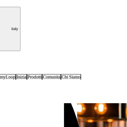
italy
i myLoop
Inizia
Prodotti
Comunita
Chi Siamo