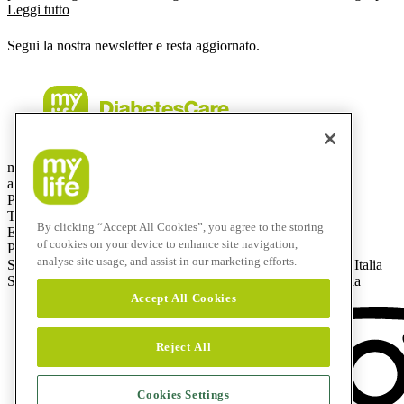
nuove prospettive per la cura di questa patologia nell'infanzia.
Leggi tutto
Segui la nostra newsletter e resta aggiornato.
mylife Diabetes Care Italia srl
a socio unico – capitale sociale: € 50.000 i. v.
Partita IVA e C.F.: 08438570965
Telefono: +39 0332 189 0607
By clicking “Accept All Cookies”, you agree to the storing
E-mail: info@mylife-diabetescare.it
of cookies on your device to enhance site navigation,
PEC (Posta Elettronica Certificata): mylifedc.italia@pec.it
analyse site usage, and assist in our marketing efforts.
Sede amministrativa: Via Bizzozero, 11, 21100 Varese (VA), Italia
Sede legale: Via Giuseppe Frua, 22, 20146 Milano (MI), Italia
Accept All Cookies
Reject All
Cookies Settings