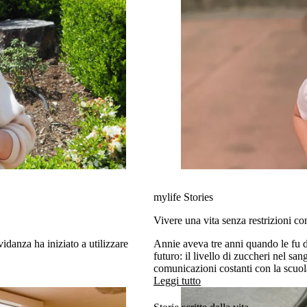
mylife Stories
Vivere una vita senza restrizioni 
idanza ha iniziato a utilizzare
Annie aveva tre anni quando le fu di
futuro: il livello di zuccheri nel s
comunicazioni costanti con la scuola
cambiato quando alla famiglia è 
Leggi tutto