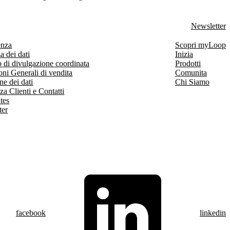
Newsletter
enza
Scopri myLoop
a dei dati
Inizia
 di divulgazione coordinata
Prodotti
ni Generali di vendita
Comunita
ne dei dati
Chi Siamo
za Clienti e Contatti
ates
ter
facebook
linkedin