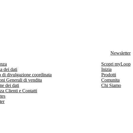
Newsletter
enza
Scopri myLoop
a dei dati
Inizia
 di divulgazione coordinata
Prodotti
ni Generali di vendita
Comunita
ne dei dati
Chi Siamo
za Clienti e Contatti
ates
ter