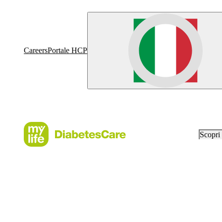
Careers
Portale HCP
Scopr