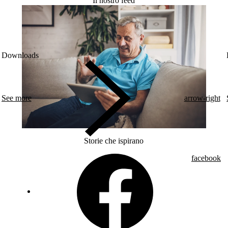
Il nostro feed
Downloads
See more
arrow-right
Storie che ispirano
facebook