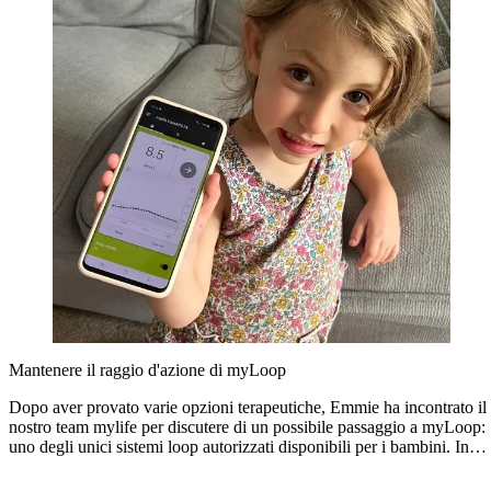
Mantenere il raggio d'azione di myLoop
Dopo aver provato varie opzioni terapeutiche, Emmie ha incontrato il
nostro team mylife per discutere di un possibile passaggio a myLoop:
uno degli unici sistemi loop autorizzati disponibili per i bambini. In
appena un paio di settimane Emmie e la sua famiglia hanno già
iniziato a vedere un cambiamento positivo nella loro vita.