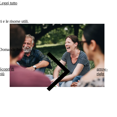
Leggi tutto
e le risorse utili.
Domande frequenti
Scopri di
arrow-
più
right