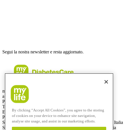
Segui la nostra newsletter e resta aggiornato.
mylife Diabetes Care Italia srl
a socio unico – capitale sociale: € 50.000 i. v.
Partita IVA e C.F.: 08438570965
Telefono: +39 0332 189 0607
By clicking “Accept All Cookies”, you agree to the storing
E-mail: info@mylife-diabetescare.it
of cookies on your device to enhance site navigation,
PEC (Posta Elettronica Certificata): mylifedc.italia@pec.it
analyse site usage, and assist in our marketing efforts.
Sede amministrativa: Via Bizzozero, 11, 21100 Varese (VA), Italia
Sede legale: Via Giuseppe Frua, 22, 20146 Milano (MI), Italia