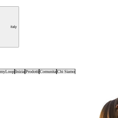
italy
i myLoop
Inizia
Prodotti
Comunita
Chi Siamo