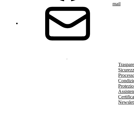
mail
Traspar
Sicurezz
Processo
Condizio
Protezio
Assisten
Certific
Newslet