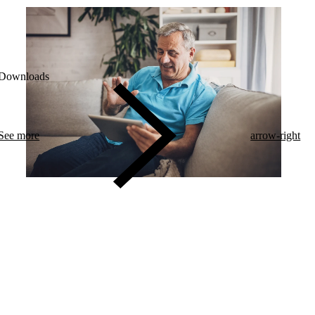
Downloads
See more
arrow-right