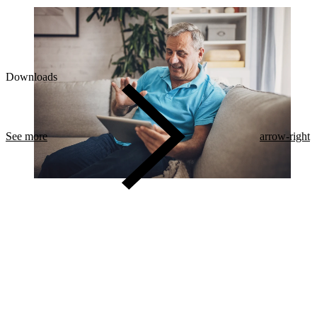
Downloads
See more
arrow-right