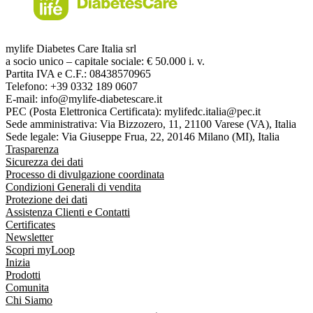
mylife Diabetes Care Italia srl
a socio unico – capitale sociale: € 50.000 i. v.
Partita IVA e C.F.: 08438570965
Telefono: +39 0332 189 0607
E-mail: info@mylife-diabetescare.it
PEC (Posta Elettronica Certificata): mylifedc.italia@pec.it
Sede amministrativa: Via Bizzozero, 11, 21100 Varese (VA), Italia
Sede legale: Via Giuseppe Frua, 22, 20146 Milano (MI), Italia
Trasparenza
Sicurezza dei dati
Processo di divulgazione coordinata
Condizioni Generali di vendita
Protezione dei dati
Assistenza Clienti e Contatti
Certificates
Newsletter
Scopri myLoop
Inizia
Prodotti
Comunita
Chi Siamo