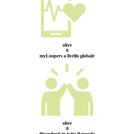
oltre
0
myLoopers a livello globale
oltre
0
dipendenti in tutto il mondo