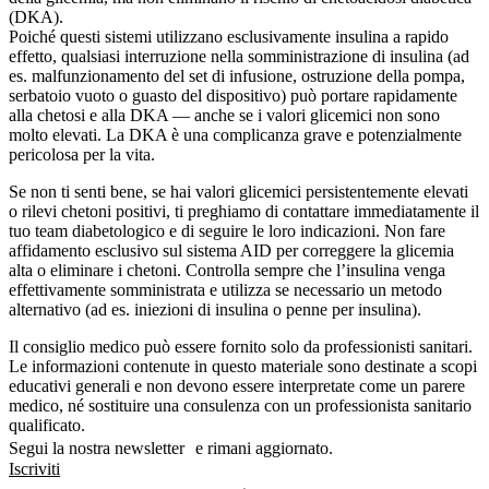
(DKA).
Poiché questi sistemi utilizzano esclusivamente insulina a rapido
effetto, qualsiasi interruzione nella somministrazione di insulina (ad
es. malfunzionamento del set di infusione, ostruzione della pompa,
serbatoio vuoto o guasto del dispositivo) può portare rapidamente
alla chetosi e alla DKA — anche se i valori glicemici non sono
molto elevati. La DKA è una complicanza grave e potenzialmente
pericolosa per la vita.
Se non ti senti bene, se hai valori glicemici persistentemente elevati
o rilevi chetoni positivi, ti preghiamo di contattare immediatamente il
tuo team diabetologico e di seguire le loro indicazioni. Non fare
affidamento esclusivo sul sistema AID per correggere la glicemia
alta o eliminare i chetoni. Controlla sempre che l’insulina venga
effettivamente somministrata e utilizza se necessario un metodo
alternativo (ad es. iniezioni di insulina o penne per insulina).
Il consiglio medico può essere fornito solo da professionisti sanitari.
Le informazioni contenute in questo materiale sono destinate a scopi
educativi generali e non devono essere interpretate come un parere
medico, né sostituire una consulenza con un professionista sanitario
qualificato.
Segui la nostra newsletter e rimani aggiornato.
Iscriviti