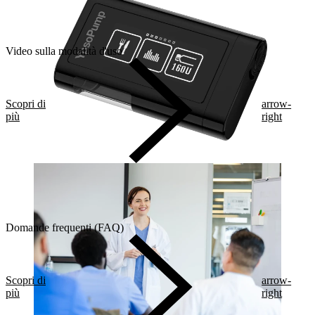
Video sulla modalità d'uso
Scopri di
arrow-
più
right
Domande frequenti (FAQ)
Scopri di
arrow-
più
right