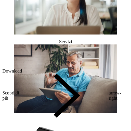
Servizi
Download
Scopri di
arrow-
più
right