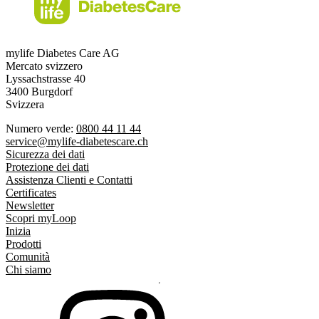
mylife Diabetes Care AG
Mercato svizzero
Lyssachstrasse 40
3400 Burgdorf
Svizzera
Numero verde:
0800 44 11 44
service@mylife-diabetescare.ch
Sicurezza dei dati
Protezione dei dati
Assistenza Clienti e Contatti
Certificates
Newsletter
Scopri myLoop
Inizia
Prodotti
Comunità
Chi siamo