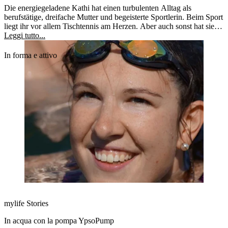
Die energiegeladene Kathi hat einen turbulenten Alltag als
berufstätige, dreifache Mutter und begeisterte Sportlerin. Beim Sport
liegt ihr vor allem Tischtennis am Herzen. Aber auch sonst hat sie
sehr viel Bewegung in ihren Alltag integriert.
Leggi tutto...
In forma e attivo
mylife Stories
In acqua con la pompa YpsoPump