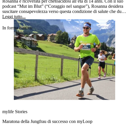
Rosanna è ricoverata per chetoacidosi all’età di 14 anni. Con il suo
podcast “Mut im Blut” (“Coraggio nel sangue”), Rosanna desidera
suscitare consapevolezza verso questa condizione di salute che dura
tutta la vita, nonché infondere coraggio a chi ne soffre come loro.
Leggi tutto...
In forma e attivo
mylife Stories
Maratona della Jungfrau di successo con myLoop