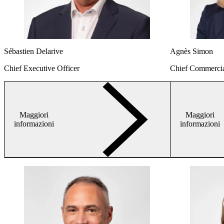
Sébastien Delarive
Agnès Simon
Chief Executive Officer
Chief Commercia
Maggiori
Maggiori
arrow-
informazioni
informazioni
right