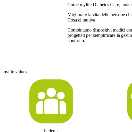
Come mylife Diabetes Care, uniamo
Migliorare la vita delle persone che
Cosa ci motiva
Combiniamo dispositivi medici con 
progettati per semplificare la gestio
controllo.
‘‘Guidate dalla scienza, dall’ingegn
che sviluppiamo diventano compagn
vivono con il diabete.’’
Sébastien Delarive, Chief Executi
mylife values
Patients