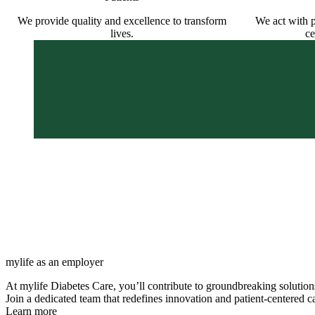
We provide quality and excellence to transform
We act with p
lives.
ce
Our mission
We are engineering miracles for pe
combining medical devices and digi
Our vision
We gain leadership where we choos
in products, solutions and services
mylife as an employer
At mylife Diabetes Care, you’ll contribute to groundbreaking solution
Join a dedicated team that redefines innovation and patient-centered c
Learn more