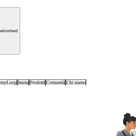
witzerland
i myLoop
Inizia
Prodotti
Comunità
Chi siamo