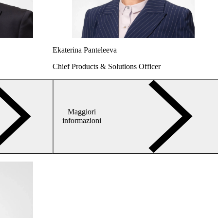
Ekaterina Panteleeva
Chief Products & Solutions Officer
Maggiori
arrow-
informazioni
right