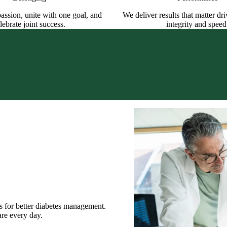
assion, unite with one goal, and
We deliver results that matter dr
lebrate joint success.
integrity and speed
ople living with diabetes, by
tal technologies.
e to play, by providing excellence
.
s for better diabetes management.
are every day.