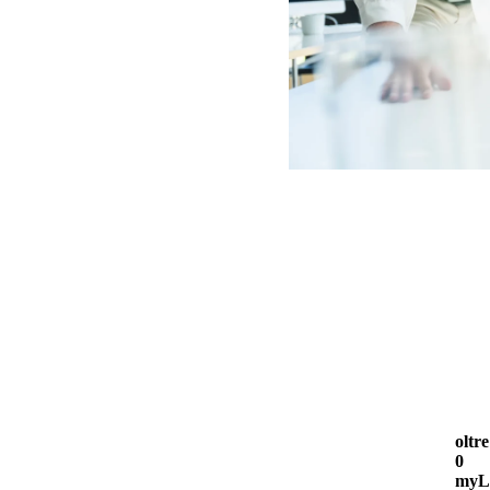
oltre
0
myLo