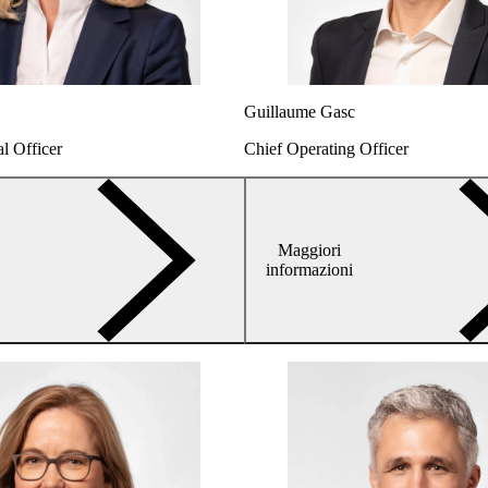
Guillaume Gasc
l Officer
Chief Operating Officer
Maggiori
arrow-
informazioni
right