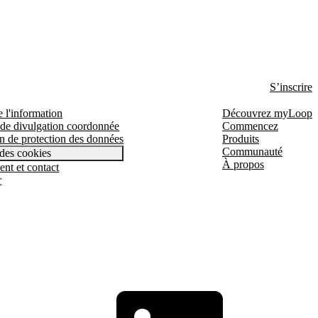
S’inscrire
e l'information
Découvrez myLoop
 de divulgation coordonnée
Commencez
n de protection des données
Produits
Communauté
des cookies
À propos
ent et contact
r