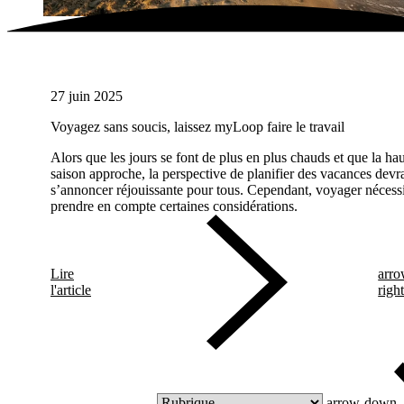
27 juin 2025
Voyagez sans soucis, laissez myLoop faire le travail
Alors que les jours se font de plus en plus chauds et que la ha
saison approche, la perspective de planifier des vacances devra
s’annoncer réjouissante pour tous. Cependant, voyager nécessi
prendre en compte certaines considérations.
Lire
arro
l'article
righ
arrow-down