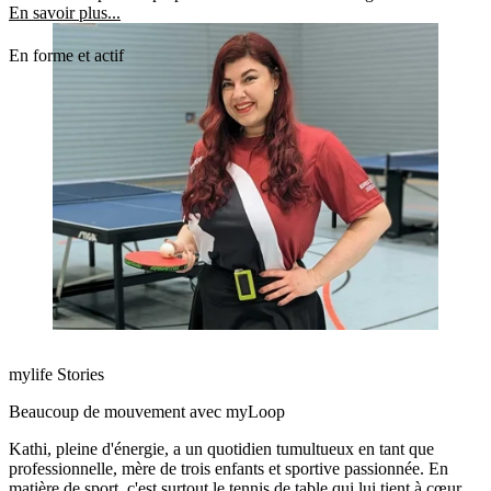
septembre.
En savoir plus...
En forme et actif
mylife Stories
Beaucoup de mouvement avec myLoop
Kathi, pleine d'énergie, a un quotidien tumultueux en tant que
professionnelle, mère de trois enfants et sportive passionnée. En
matière de sport, c'est surtout le tennis de table qui lui tient à cœur.