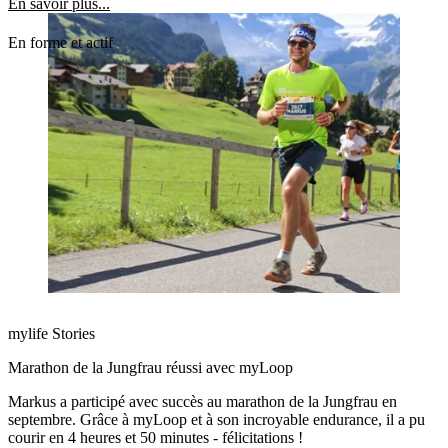
encourager les personnes touchées.
En savoir plus...
En forme et actif
mylife Stories
Marathon de la Jungfrau réussi avec myLoop
Markus a participé avec succès au marathon de la Jungfrau en
septembre. Grâce à myLoop et à son incroyable endurance, il a pu
courir en 4 heures et 50 minutes - félicitations !