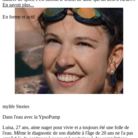
Mais elle a aussi intégré beaucoup d'activité physique dans son
En savoir plus...
quotidien.
En forme et actif
mylife Stories
Dans l'eau avec la YpsoPump
Luisa, 27 ans, aime nager pour vivre et a toujours été une folle de
l'eau. Même le diagnostic de son diabète à l'âge de 20 ans ne l'a pas