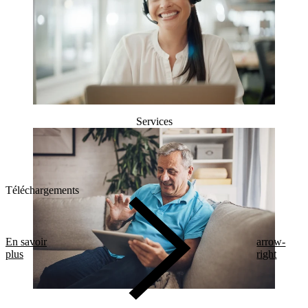
Services
Téléchargements
En savoir
arrow-
plus
right