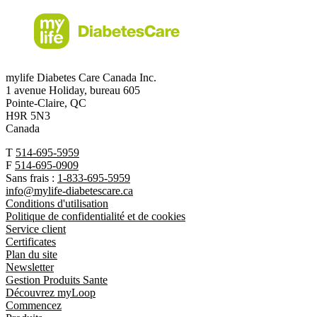
mylife Diabetes Care Canada Inc.
1 avenue Holiday, bureau 605
Pointe-Claire, QC
H9R 5N3
Canada
T
514-695-5959
F
514-695-0909
Sans frais :
1-833-695-5959
info@mylife-diabetescare.ca
Conditions d'utilisation
Politique de confidentialité et de cookies
Service client
Certificates
Plan du site
Newsletter
Gestion Produits Sante
Découvrez myLoop
Commencez