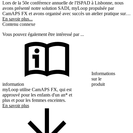
Lors de la 50e conférence annuelle de l'ISPAD à Lisbonne, nous
avons présenté notre solution SADI, myLoop propulsée par
CamAPS FX et avons organisé avec succès un atelier pratique sur
"l'administration automatisée d'insuline avec CamAPS FX pour
En savoir plus...
gérer le diabète de type 1 avec des aperçus pratiques".
Contenu connexe
Vous pouvez également être intéressé par ...
Informations
sur le
information
produit
myLoop utilise CamAPS FX, qui est
approuvé pour les enfants d'un an* et
plus et pour les femmes enceintes.
En savoir plus