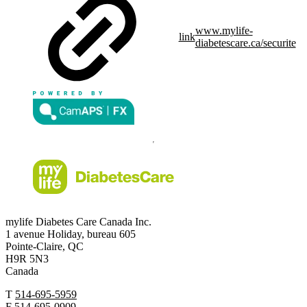
www.mylife-
link
diabetescare.ca/securite
mylife Diabetes Care Canada Inc.
1 avenue Holiday, bureau 605
Pointe-Claire, QC
H9R 5N3
Canada
T
514-695-5959
F
514-695-0909