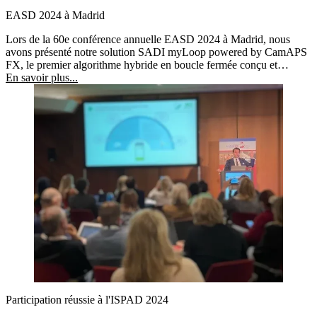
EASD 2024 à Madrid
Lors de la 60e conférence annuelle EASD 2024 à Madrid, nous
avons présenté notre solution SADI myLoop powered by CamAPS
FX, le premier algorithme hybride en boucle fermée conçu et
homologué pour une utilisation dans la planification ou pendant la
En savoir plus...
grossesse.
Participation réussie à l'ISPAD 2024