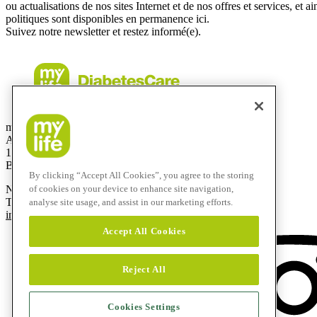
ou actualisations de nos sites Internet et de nos offres et services, et 
politiques sont disponibles en permanence ici.
Suivez notre newsletter et restez informé(e).
mylife Diabetes Care SRL
Allée de la Recherche 12
1070 Bruxelles
Belgique
By clicking “Accept All Cookies”, you agree to the storing
Numéro gratuit:
0800-29415
of cookies on your device to enhance site navigation,
T
+32 2290 6206
analyse site usage, and assist in our marketing efforts.
info@mylife-diabetescare.be
Accept All Cookies
Reject All
Cookies Settings