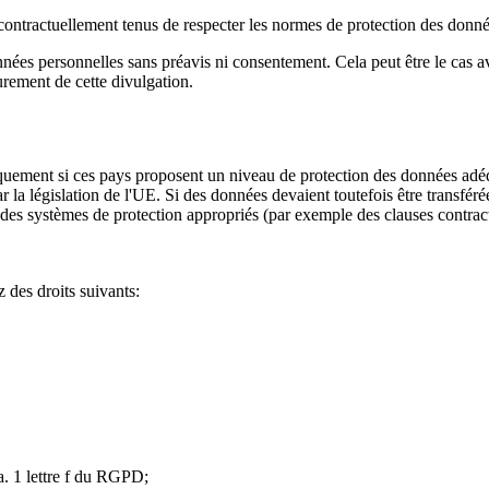
nt contractuellement tenus de respecter les normes de protection des donn
 données personnelles sans préavis ni consentement. Cela peut être le cas
eurement de cette divulgation.
uement si ces pays proposent un niveau de protection des données adéqu
la législation de l'UE. Si des données devaient toutefois être transfér
 des systèmes de protection appropriés (par exemple des clauses contract
 des droits suivants:
ra. 1 lettre f du RGPD;