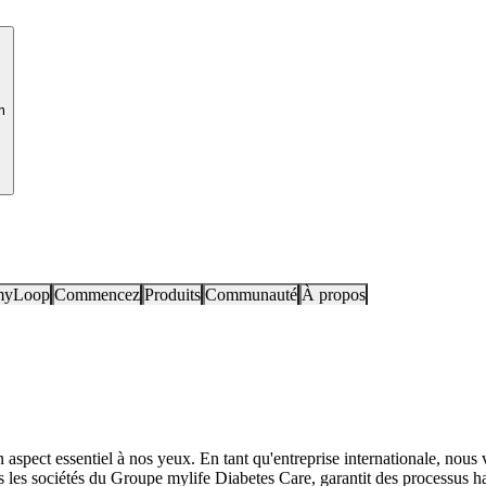
m
myLoop
Commencez
Produits
Communauté
À propos
aspect essentiel à nos yeux. En tant qu'entreprise internationale, nous ve
s les sociétés du Groupe mylife Diabetes Care, garantit des processus ha