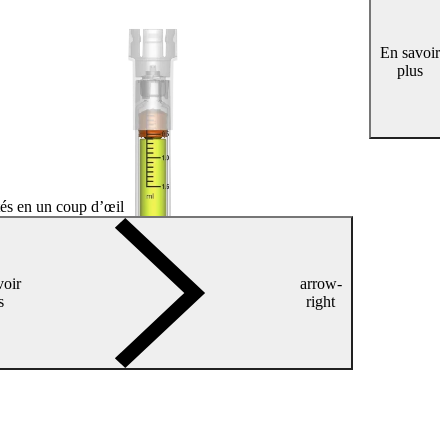
En savoir
plus
tés en un coup d’œil
voir
arrow-
s
right