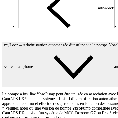
arrow-left
myLoop – Administration automatisée d’insuline via la pompe Yps
votre smartphone
a
La pompe à insuline YpsoPump peut être utilisée en association avec l
CamAPS FX* dans un système adaptatif d’administration automatisée d
apprend en continu et effectue des ajustements en fonction des besoins
* Veuillez noter qu’une version de pompe YpsoPump compatible avec 
CamAPS FX ainsi qu’un système de MCG Dexcom G7 ou FreeStyle 
sont nécessaires pour utiliser myLoop.