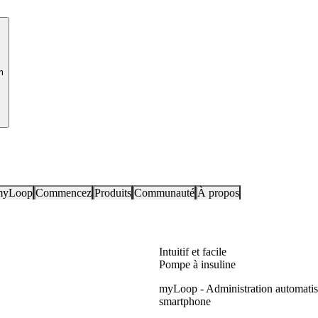
m
myLoop
Commencez
Produits
Communauté
À propos
Intuitif et facile
Pompe à insuline
myLoop -
Administration automati
smartphone