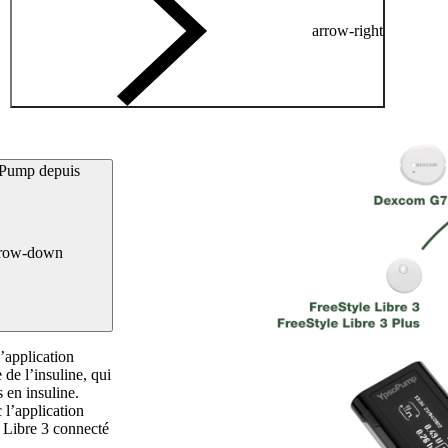
arrow-right
oPump depuis
rrow-down
’application
e l’insuline, qui
 en insuline.
l’application
Libre 3 connecté