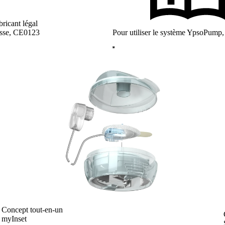
bricant légal
isse, CE0123
Pour utiliser le système YpsoPump,
Concept tout-en-un
myInset