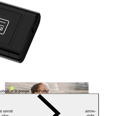
sabeth et la pompe YpsoPump
n savoir
arrow-
plus
right