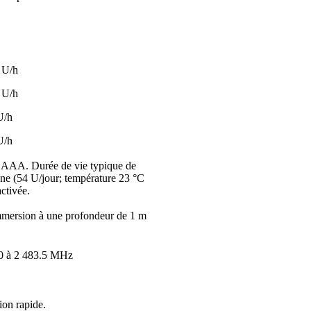
1 U/h
2 U/h
U/h
U/h
e AAA. Durée de vie typique de
nne (54 U/jour; température 23 °C
ctivée.
mersion à une profondeur de 1 m
0 à 2 483.5 MHz
ion rapide.