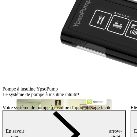
Pompe à insuline YpsoPump
Le système de pompe à insuline intuitif¹
Votre système de pompe à insuline d'apprentissage facile¹
Eli
En savoir
arrow-
E
plus
right