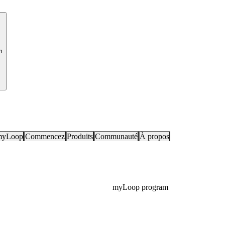
m
myLoop
Commencez
Produits
Communauté
À propos
myLoop program