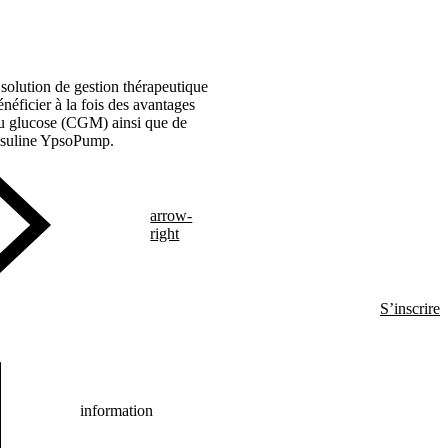
solution de gestion thérapeutique
néficier à la fois des avantages
u glucose (CGM) ainsi que de
insuline YpsoPump.
arrow-
right
S’inscrire
information