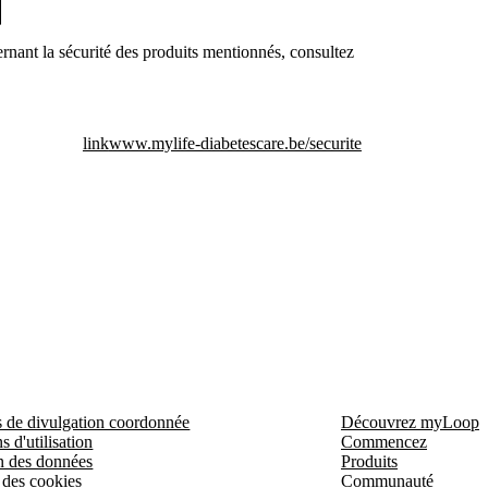
rnant la sécurité des produits mentionnés, consultez
link
www.mylife-diabetescare.be/securite
s de divulgation coordonnée
Découvrez myLoop
s d'utilisation
Commencez
n des données
Produits
 des cookies
Communauté