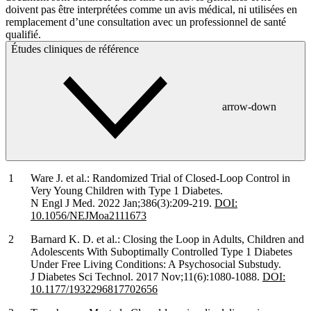
doivent pas être interprétées comme un avis médical, ni utilisées en
remplacement d’une consultation avec un professionnel de santé
qualifié.
Études cliniques de référence
arrow-down
Ware J. et al.: Randomized Trial of Closed-Loop Control in
Very Young Children with Type 1 Diabetes.
N Engl J Med. 2022 Jan;386(3):209-219.
DOI:
10.1056/NEJMoa2111673
Barnard K. D. et al.: Closing the Loop in Adults, Children and
Adolescents With Suboptimally Controlled Type 1 Diabetes
Under Free Living Conditions: A Psychosocial Substudy.
J Diabetes Sci Technol. 2017 Nov;11(6):1080-1088.
DOI:
10.1177/1932296817702656