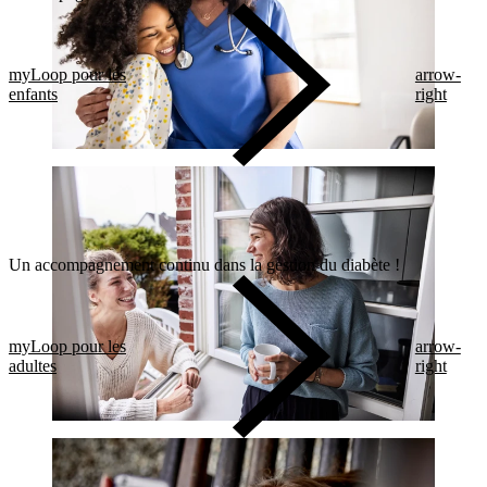
myLoop pour les
arrow-
enfants
right
Un accompagnement continu dans la gestion du diabète !
myLoop pour les
arrow-
adultes
right