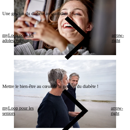
Une gestion du diabète au quotidien !
myLoop pour les
arrow-
adolescents
right
Mettre le bien-être au cœur de la gestion du diabète !
myLoop pour les
arrow-
seniors
right