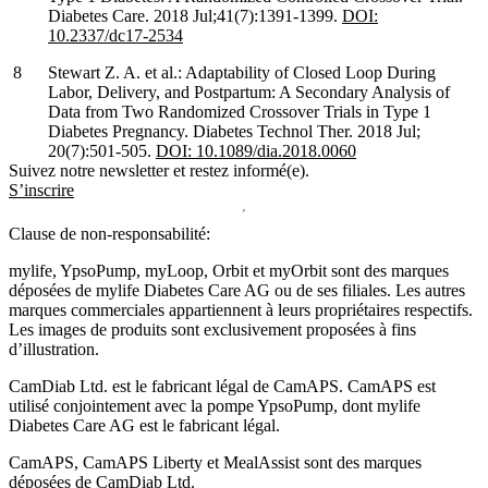
Diabetes Care. 2018 Jul;41(7):1391-1399.
DOI:
10.2337/dc17-2534
Stewart Z. A. et al.: Adaptability of Closed Loop During
Labor, Delivery, and Postpartum: A Secondary Analysis of
Data from Two Randomized Crossover Trials in Type 1
Diabetes Pregnancy. Diabetes Technol Ther. 2018 Jul;
20(7):501-505.
DOI: 10.1089/dia.2018.0060
Suivez notre newsletter et restez informé(e).
S’inscrire
Clause de non-responsabilité:
mylife, YpsoPump, myLoop, Orbit et myOrbit sont des marques
déposées de mylife Diabetes Care AG ou de ses filiales. Les autres
marques commerciales appartiennent à leurs propriétaires respectifs.
Les images de produits sont exclusivement proposées à fins
d’illustration
.
CamDiab Ltd. est le fabricant légal de CamAPS. CamAPS est
utilisé conjointement avec la pompe YpsoPump, dont mylife
Diabetes Care AG est le fabricant légal.
CamAPS, CamAPS Liberty et MealAssist sont des marques
déposées de CamDiab Ltd.