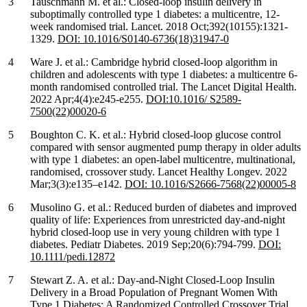
Tauschmann M. et al.: Closed-loop insulin delivery in
suboptimally controlled type 1 diabetes: a multicentre, 12-
week randomised trial. Lancet. 2018 Oct;392(10155):1321-
1329.
DOI: 10.1016/S0140-6736(18)31947-0
Ware J. et al.: Cambridge hybrid closed-loop algorithm in
children and adolescents with type 1 diabetes: a multicentre 6-
month randomised controlled trial. The Lancet Digital Health.
2022 Apr;4(4):e245-e255.
DOI:10.1016/ S2589-
7500(22)00020-6
Boughton C. K. et al.: Hybrid closed-loop glucose control
compared with sensor augmented pump therapy in older adults
with type 1 diabetes: an open-label multicentre, multinational,
randomised, crossover study. Lancet Healthy Longev. 2022
Mar;3(3):e135–e142.
DOI: 10.1016/S2666-7568(22)00005-8
Musolino G. et al.: Reduced burden of diabetes and improved
quality of life: Experiences from unrestricted day-and-night
hybrid closed-loop use in very young children with type 1
diabetes. Pediatr Diabetes. 2019 Sep;20(6):794-799.
DOI:
10.1111/pedi.12872
Stewart Z. A. et al.: Day-and-Night Closed-Loop Insulin
Delivery in a Broad Population of Pregnant Women With
Type 1 Diabetes: A Randomized Controlled Crossover Trial.