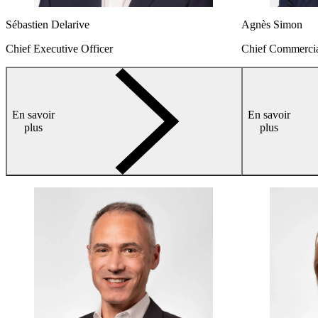
Sébastien Delarive
Agnès Simon
Chief Executive Officer
Chief Commercia
En savoir
arrow-
En savoir
plus
right
plus