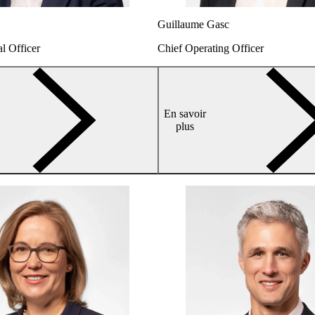
Guillaume Gasc
l Officer
Chief Operating Officer
arrow-
En savoir
right
plus