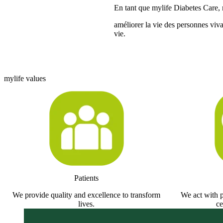
En tant que mylife Diabetes Care, 
améliorer la vie des personnes viva
vie.
‘‘Portées par la science, l’ingénier
nous développons deviennent de v
les personnes atteintes de diabète.’
Sébastien Delarive, Chief Executi
mylife values
Patients
We provide quality and excellence to transform
We act with p
lives.
ce
Our mission