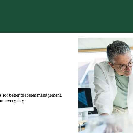
ople living with diabetes, by
tal technologies.
e to play, by providing excellence
.
s for better diabetes management.
are every day.