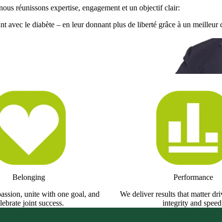
nous réunissons expertise, engagement et un objectif clair:
nt avec le diabète – en leur donnant plus de liberté grâce à un meilleur 
ie et l’engagement, les solutions que
éritables compagnons de vie pour
’
ve Officer
Belonging
Performance
assion, unite with one goal, and
We deliver results that matter dr
lebrate joint success.
integrity and speed