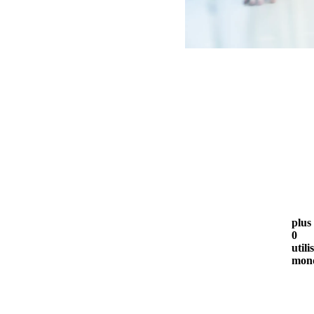
plus
0
util
mon