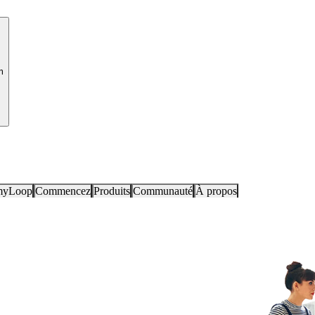
m
myLoop
Commencez
Produits
Communauté
À propos