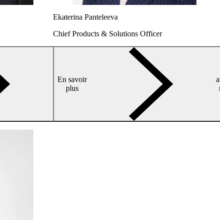
Ekaterina Panteleeva
Chief Products & Solutions Officer
arrow-
En savoir
a
right
plus