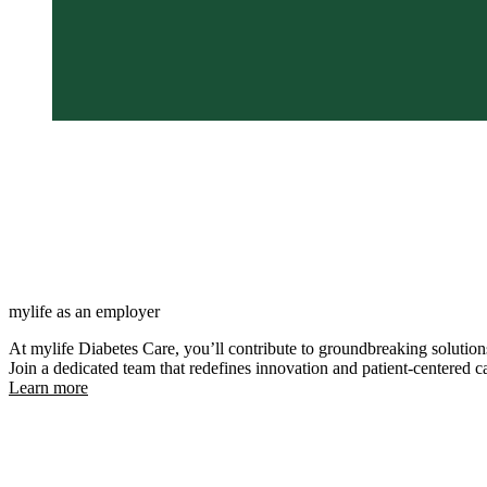
We are engineering miracles for pe
combining medical devices and digi
Our vision
We gain leadership where we choos
in products, solutions and services
mylife as an employer
At mylife Diabetes Care, you’ll contribute to groundbreaking solution
Join a dedicated team that redefines innovation and patient-centered c
Learn more