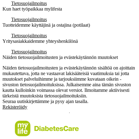
Tietosuojailmoitus
Kun haet työpaikkaa mylifesta
Tietosuojailmoitus
Tuotteidemme käyttäjinä ja ostajina (potilaat)
Tietosuojailmoitus
Yritysasiakkaidemme yhteyshenkilönä
Tietosuojailmoitus
Näiden tietosuojailmoitusten ja evästekäytännön muutokset
Näiden tietosuojailmoitusten ja evästekäytännön sisältöä on ajoittain
mukautettava, jotta ne vastaavat lakisääteisiä vaatimuksia tai jotta
muutokset palveluihimme ja tarjouksiimme kuvataan oikein -
sivuston tietosuojailmoituksissa. Julkaisemme aina tämän sivuston
kautta kulloinkin voimassa olevat versiot. Ilmoitamme aktiivisesti
tärkeistä muutoksista tietosuojailmoituksiin.
Seuraa uutiskirjettämme ja pysy ajan tasalla.
Rekisteröidy