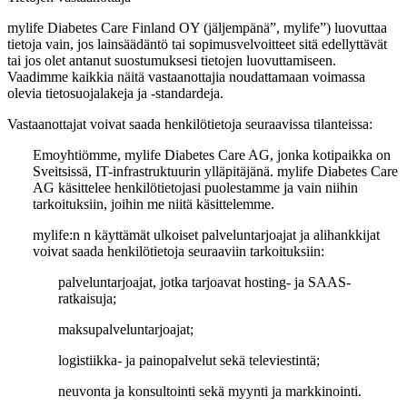
mylife Diabetes Care Finland OY (jäljempänä”, mylife”) luovuttaa
tietoja vain, jos lainsäädäntö tai sopimusvelvoitteet sitä edellyttävät
tai jos olet antanut suostumuksesi tietojen luovuttamiseen.
Vaadimme kaikkia näitä vastaanottajia noudattamaan voimassa
olevia tietosuojalakeja ja -standardeja.
Vastaanottajat voivat saada henkilötietoja seuraavissa tilanteissa:
Emoyhtiömme, mylife Diabetes Care AG, jonka kotipaikka on
Sveitsissä, IT-infrastruktuurin ylläpitäjänä. mylife Diabetes Care
AG käsittelee henkilötietojasi puolestamme ja vain niihin
tarkoituksiin, joihin me niitä käsittelemme.
mylife:n n käyttämät ulkoiset palveluntarjoajat ja alihankkijat
voivat saada henkilötietoja seuraaviin tarkoituksiin:
palveluntarjoajat, jotka tarjoavat hosting- ja SAAS-
ratkaisuja;
maksupalveluntarjoajat;
logistiikka- ja painopalvelut sekä televiestintä;
neuvonta ja konsultointi sekä myynti ja markkinointi.