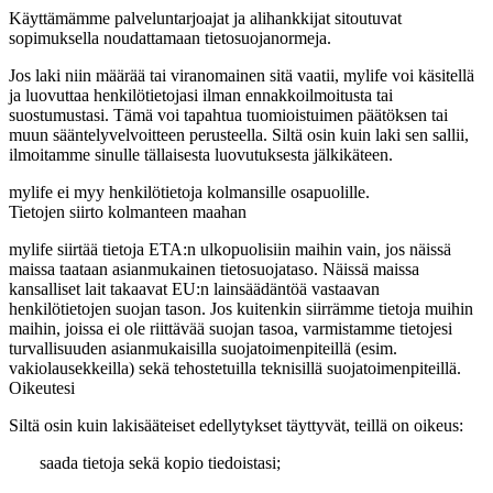
Käyttämämme palveluntarjoajat ja alihankkijat sitoutuvat
sopimuksella noudattamaan tietosuojanormeja.
Jos laki niin määrää tai viranomainen sitä vaatii, mylife voi käsitellä
ja luovuttaa henkilötietojasi ilman ennakkoilmoitusta tai
suostumustasi. Tämä voi tapahtua tuomioistuimen päätöksen tai
muun sääntelyvelvoitteen perusteella. Siltä osin kuin laki sen sallii,
ilmoitamme sinulle tällaisesta luovutuksesta jälkikäteen.
mylife ei myy henkilötietoja kolmansille osapuolille.
Tietojen siirto kolmanteen maahan
mylife siirtää tietoja ETA:n ulkopuolisiin maihin vain, jos näissä
maissa taataan asianmukainen tietosuojataso. Näissä maissa
kansalliset lait takaavat EU:n lainsäädäntöä vastaavan
henkilötietojen suojan tason. Jos kuitenkin siirrämme tietoja muihin
maihin, joissa ei ole riittävää suojan tasoa, varmistamme tietojesi
turvallisuuden asianmukaisilla suojatoimenpiteillä (esim.
vakiolausekkeilla) sekä tehostetuilla teknisillä suojatoimenpiteillä.
Oikeutesi
Siltä osin kuin lakisääteiset edellytykset täyttyvät, teillä on oikeus:
saada tietoja sekä kopio tiedoistasi;