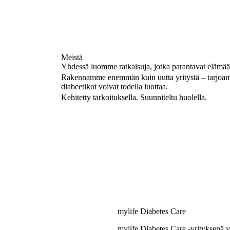
Meistä
Yhdessä luomme ratkaisuja, jotka parantavat elämää
Rakennamme enemmän kuin uutta yritystä – tarjoamme
diabeetikot voivat todella luottaa.
Kehitetty tarkoituksella. Suunniteltu huolella.
mylife Diabetes Care
mylife Diabetes Care -yrityksenä 