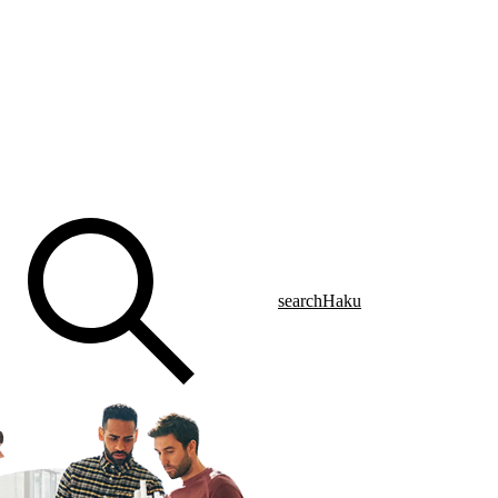
search
Haku