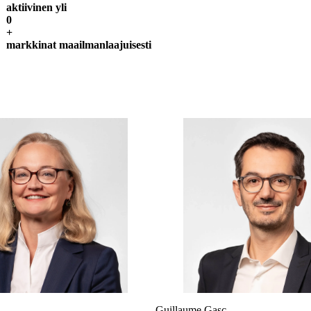
aktiivinen yli
0
+
markkinat maailmanlaajuisesti
Guillaume Gasc