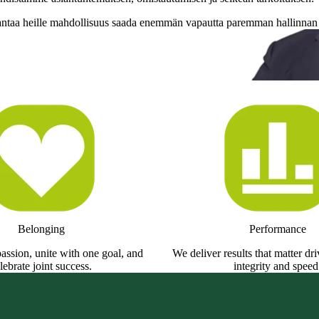
antaa heille mahdollisuus saada enemmän vapautta paremman hallinnan k
istautumisella ohjaten
e elämänkumppaneita
ve Officer
Belonging
Performance
assion, unite with one goal, and
We deliver results that matter dr
lebrate joint success.
integrity and speed
ople living with diabetes, by
tal technologies.