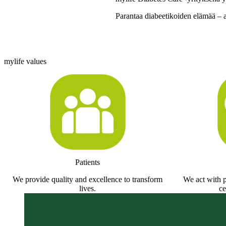
Parantaa diabeetikoiden elämää – 
‘‘Tieteellä, insinööritaidolla ja om
kehittämistämme ratkaisuista tule
diabeetikoille.’’
Sébastien Delarive, Chief Executi
mylife values
Patients
We provide quality and excellence to transform
We act with p
lives.
ce
Our mission
We are engineering miracles for pe
combining medical devices and digi