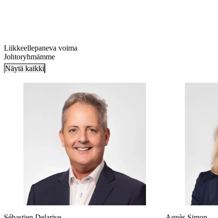
Liikkeellepaneva voima
Johtoryhmämme
Näytä kaikki
Sébastien Delarive
Agnès Simon