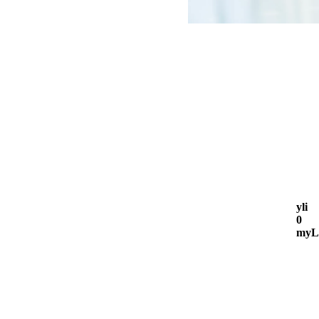
yli
0
myLo