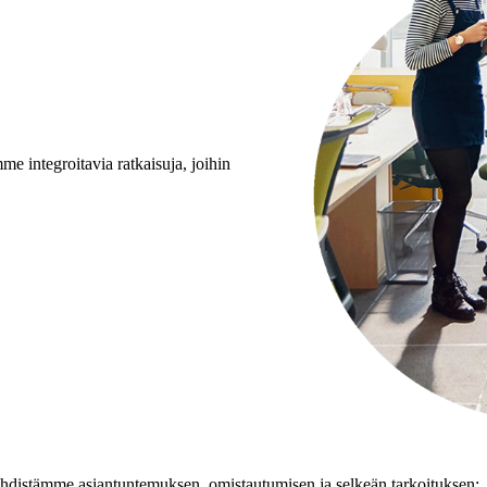
 integroitavia ratkaisuja, joihin
yhdistämme asiantuntemuksen, omistautumisen ja selkeän tarkoituksen: