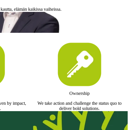
autta, elämän kaikissa vaiheissa.
Ownership
iven by impact,
We take action and challenge the status quo to
.
deliver bold solutions.