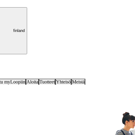
finland
tu myLoopiin
Aloita
Tuotteet
Yhteisö
Meistä