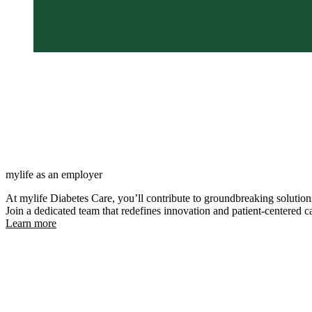
Our vision
We gain leadership where we choos
in products, solutions and services
mylife as an employer
At mylife Diabetes Care, you’ll contribute to groundbreaking solution
Join a dedicated team that redefines innovation and patient-centered c
Learn more