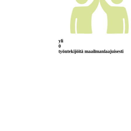
yli
0
työntekijöitä maailmanlaajuisesti