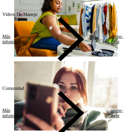
Videos De Manejo
Más
arrow-
información
right
Comunidad
Más
arrow-
información
right