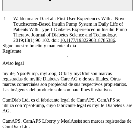
Waldenmaier D. et al.: First User Experiences With a Novel
Touchscreen-Based Insulin Pump System in Daily Life of
Patients With Type 1 Diabetes Experienced in Insulin Pump
Therapy. Journal of Diabetes Science and Technology.
2019;13(1):96-102. doi:
10.1177/1932296818785386
.
Sigue nuestro boletín y mantente al día.
Regístrate
Aviso legal
mylife, YpsoPump, myLoop, Orbit y myOrbit son marcas
registradas de mylife Diabetes Care AG o de sus filiales. Otras
marcas comerciales son propiedad de sus respectivos propietarios.
Las imágenes del producto solo son para fines ilustrativos.
CamDiab Ltd. es el fabricante legal de CamAPS. CamAPS se
utiliza con YpsoPump, cuyo fabricante legal es mylife Diabetes Care
AG.
CamAPS, CamAPS Liberty y MealAssist son marcas registradas de
CamDiab Ltd.