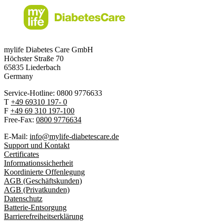
mylife Diabetes Care GmbH
Höchster Stra
ß
e 70
65835 Liederbach
Germany
Service-Hotline: 0800 9776633
T
+49 69310 197- 0
F
+49 69 310 197-100
Free-Fax:
0800 9776634
E-Mail:
info@mylife-diabetescare.de
Support und Kontakt
Certificates
Informationssicherheit
Koordinierte Offenlegung
AGB (Geschäftskunden)
AGB (Privatkunden)
Datenschutz
Batterie-Entsorgung
Barrierefreiheitserklärung