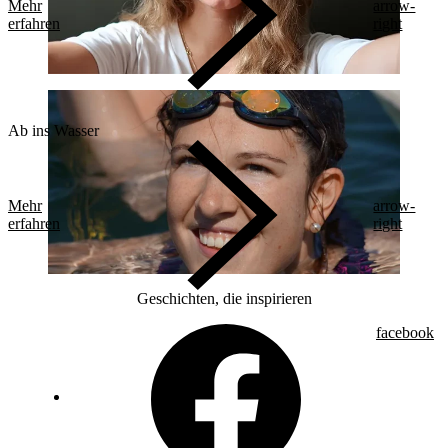
Mehr
arrow-
erfahren
right
Ab ins Wasser
Mehr
arrow-
erfahren
right
Geschichten, die inspirieren
facebook